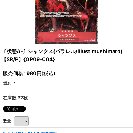
〔状態A-〕シャンクス(パラレル/illust:mushimaro)
【SR/P】{OP09-004}
販売価格
:
980
円
(税込)
重み
:
1
在庫数 67枚
数量
: