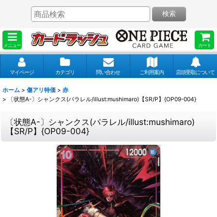
検索
メニュー
カート
マイページ
カテゴリ
問い合わせ
ご利用案内
店頭受取について
ホーム
>
傷アリ特価
>
赤
>
〔状態A-〕シャンクス(パラレル/illust:mushimaro)【SR/P】{OP09-004}
〔状態A-〕シャンクス(パラレル/illust:mushimaro)
【SR/P】{OP09-004}