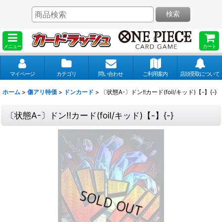
検索
メニュー
カート
マイページ
カテゴリ
問い合わせ
ご利用案内
店頭受取について
ホーム
>
傷アリ特価
>
ドンカード
>
〔状態A-〕ドン!!カード(foil/キッド)【-】{-}
〔状態A-〕ドン!!カード(foil/キッド)【-】{-}