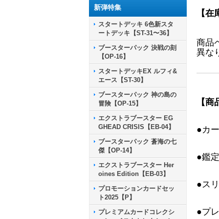
新弾特集
【在
スタートデッキ 6色新スタ
ートデッキ【ST-31〜36】
商品
ブースターパック 決戦の刻
異な
【OP-16】
スタートデッキEX ルフィ&
エース【ST-30】
ブースターパック 神の島の
【商
冒険【OP-15】
エクストラブースター EG
GHEAD CRISIS【EB-04】
●カ
ブースターパック 蒼海の七
傑【OP-14】
●鑑
エクストラブースター Her
oines Edition【EB-03】
●ス
プロモーションカードセッ
ト2025【P】
●プ
プレミアムカードコレクシ