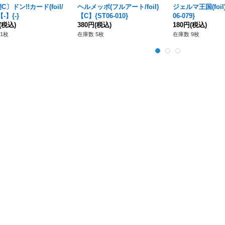
〕ドン!!カード(foil/
ヘルメッポ(フルアート/foil)
ジェルマ王国(foil
-】{-}
【C】{ST06-010}
06-079}
(税込)
380円
(税込)
180円
(税込)
1枚
在庫数 5枚
在庫数 9枚