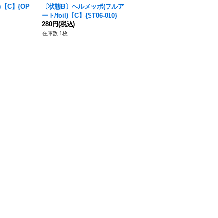
)【C】{OP
〔状態B〕ヘルメッポ(フルア
〔状態A-〕バルトロメオ(フ
ート/foil)【C】{ST06-010}
ルアート/foil)【R】{OP04-0
280円
(税込)
89}
260円
(税込)
在庫数 1枚
在庫数 9枚