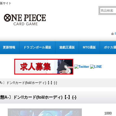
通販サイト
更新情報
ドラゴンボール通販
遊戯王通販
MTG通販
ポケカ
-〕ドン!!カード(foil/ホーディ)【-】{-}
態A-〕ドン!!カード(foil/ホーディ)【-】{-}
1000