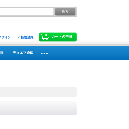
0
カートの中身
ログイン
新規登録
通販
デュエマ通販