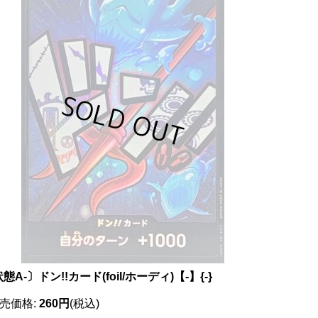
態A-〕ドン!!カード(foil/ホーディ)【-】{-}
売価格
:
260円
(税込)