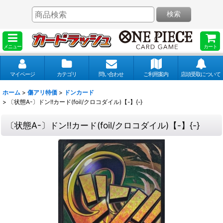
検索
メニュー
カート
マイページ
カテゴリ
問い合わせ
ご利用案内
店頭受取について
ホーム
>
傷アリ特価
>
ドンカード
>
〔状態A-〕ドン!!カード(foil/クロコダイル)【-】{-}
〔状態A-〕ドン!!カード(foil/クロコダイル)【-】{-}