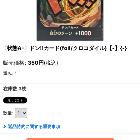
〔状態A-〕ドン!!カード(foil/クロコダイル)【-】{-}
販売価格
:
350
円
(税込)
重み
:
1
在庫数 3枚
数量
:
返品特約に関する重要事項