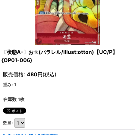
〔状態A-〕お玉(パラレル/illust:otton)【UC/P】
{OP01-006}
販売価格
:
480
円
(税込)
重み
:
1
在庫数 1枚
数量
: