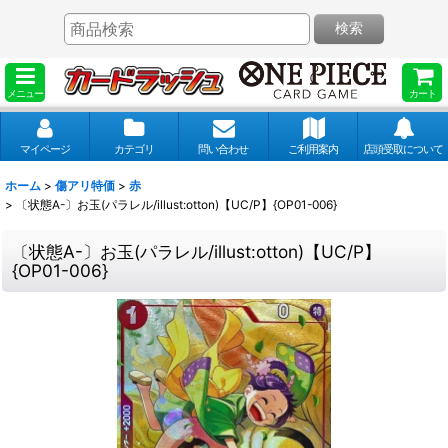
検索
メニュー
カート
マイページ
カテゴリ
問い合わせ
ご利用案内
店頭受取について
ホーム
>
傷アリ特価
>
赤
>
〔状態A-〕お玉(パラレル/illust:otton)【UC/P】{OP01-006}
〔状態A-〕お玉(パラレル/illust:otton)【UC/P】
{OP01-006}