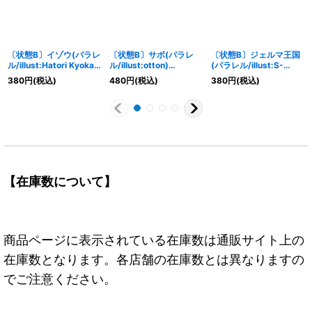
〔状態B〕イゾウ(パラレ
〔状態B〕サボ(パラレ
〔状態B〕ジェルマ王国
ル/illust:Hatori Kyoka)
ル/illust:otton)
(パラレル/illust:S-
【UC/P】{OP01-033}
【SR/P】{OP05-007}
KINOKO)【C/P】
380
円
(税込)
480
円
(税込)
380
円
(税込)
{OP06-079}
【在庫数について】
商品ページに表示されている在庫数は通販サイト上の
在庫数となります。各店舗の在庫数とは異なりますの
でご注意ください。