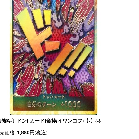
態A-〕ドン!!カード(金枠/イワンコフ)【-】{-}
売価格
:
1,880円
(税込)