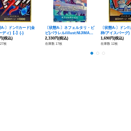
A-〕ドン!!カード(金
〔状態A-〕ネフェルタリ・ビ
〔状態A-〕ドン!!
ディ)【-】{-}
ビ(パラレル/illust:NIJIMAAR
枠/アイスバーグ)【
0円
(税込)
C)【SR/P】{EB03-024}
2,330円
(税込)
1,690円
(税込)
27枚
在庫数 17枚
在庫数 12枚