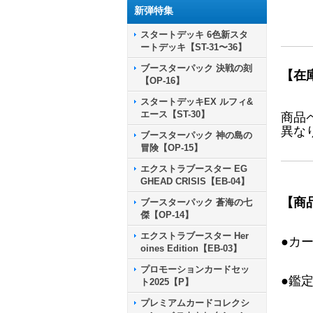
新弾特集
スタートデッキ 6色新スタ
ートデッキ【ST-31〜36】
ブースターパック 決戦の刻
【在
【OP-16】
スタートデッキEX ルフィ&
エース【ST-30】
商品
異な
ブースターパック 神の島の
冒険【OP-15】
エクストラブースター EG
GHEAD CRISIS【EB-04】
【商
ブースターパック 蒼海の七
傑【OP-14】
エクストラブースター Her
●カ
oines Edition【EB-03】
プロモーションカードセッ
●鑑
ト2025【P】
プレミアムカードコレクシ