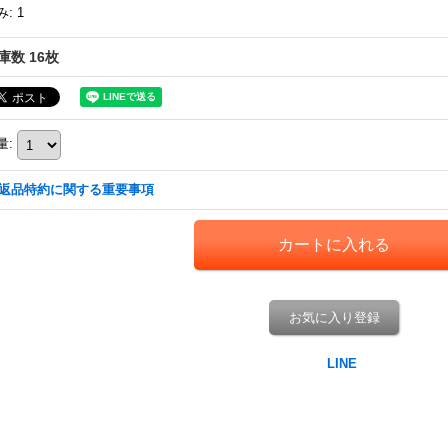
み
:
1
庫数 16枚
量
:
返品特約に関する重要事項
お気に入り登録