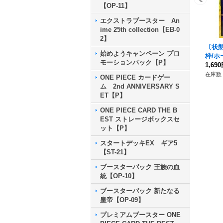
【OP-11】
エクストラブースター An
ime 25th collection【EB-0
2】
〔状態
始めようキャンペーン プロ
枠/ホー
モーションパック【P】
1,69
在庫数 
ONE PIECE カードゲー
ム 2nd ANNIVERSARY S
ET【P】
ONE PIECE CARD THE B
EST ストレージボックスセ
ット【P】
スタートデッキEX ギア5
【ST-21】
ブースターパック 王族の血
統【OP-10】
ブースターパック 新たなる
皇帝【OP-09】
プレミアムブースター ONE