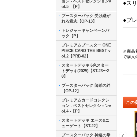
ョン - ベストセレクションv
●ス
ol.5 -【P】
ブースターパック 受け継が
●プ
れる意志【OP-13】
トレジャーキャンペーンパ
ック【P】
プレミアムブースター ONE
PIECE CARD THE BEST v
※商品
ol.2【PRB-02】
で購入
スタートデッキ 6色スター
トデッキ(2025)【ST-23〜2
8】
ブースターパック 師弟の絆
【OP-12】
プレミアムカードコレクシ
この
ョン - ベストセレクションv
ol.4 -【P】
スタートデッキ エース&ニ
ューゲート【ST-22】
ブースターパック 神速の拳