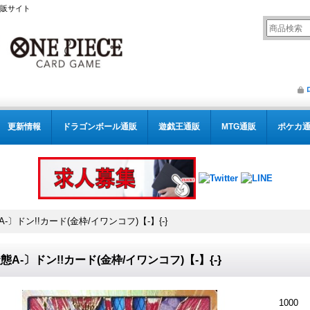
通販サイト
更新情報
ドラゴンボール通販
遊戯王通販
MTG通販
ポケカ
-〕ドン!!カード(金枠/イワンコフ)【-】{-}
態A-〕ドン!!カード(金枠/イワンコフ)【-】{-}
1000