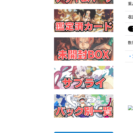
重
在
数