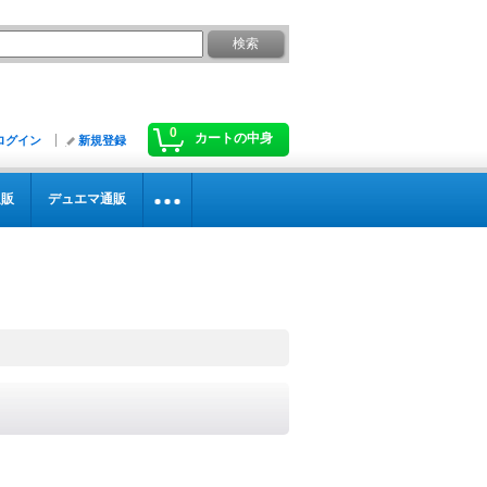
0
カートの中身
ログイン
新規登録
通販
デュエマ通販