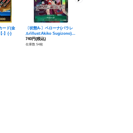
カード(金
〔状態A-〕ペローナ(パラレ
〔状態A-〕お玉(フルアート/f
-】{-}
ル/illust:Akiko Sugizono)
oil)【UC】{OP01-006}
【R/P】{OP09-034}
740円
(税込)
260円
(税込)
在庫数 54枚
在庫数 3枚