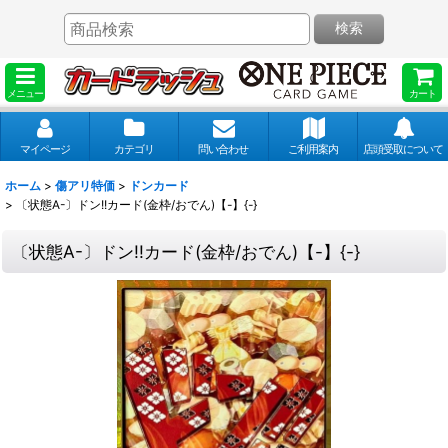
検索
メニュー
カート
マイページ
カテゴリ
問い合わせ
ご利用案内
店頭受取について
ホーム
>
傷アリ特価
>
ドンカード
>
〔状態A-〕ドン!!カード(金枠/おでん)【-】{-}
〔状態A-〕ドン!!カード(金枠/おでん)【-】{-}