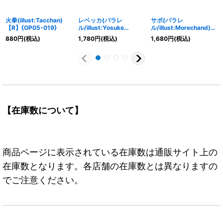
火拳(illust:Tacchan)
レベッカ(パラレ
サボ(パラレ
【R】{OP05-019}
ル/illust:Yosuke
ル/illust:Morechand)
Adachi)【SR/P】
【SR/P】{OP15-046}
880
円
(税込)
1,780
円
(税込)
1,680
円
(税込)
{OP15-053}
【在庫数について】
商品ページに表示されている在庫数は通販サイト上の
在庫数となります。各店舗の在庫数とは異なりますの
でご注意ください。