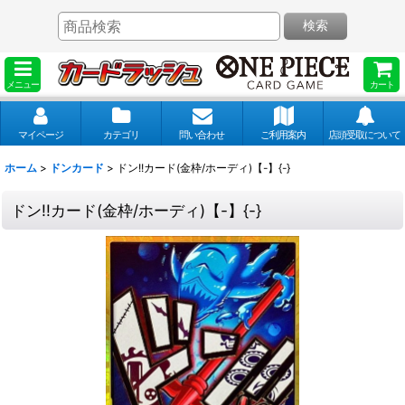
検索
メニュー
カート
マイページ
カテゴリ
問い合わせ
ご利用案内
店頭受取について
ホーム
>
ドンカード
>
ドン!!カード(金枠/ホーディ)【-】{-}
ドン!!カード(金枠/ホーディ)【-】{-}