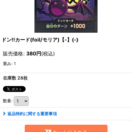
ドン!!カード(foil/モリア)【-】{-}
販売価格
:
380
円
(税込)
重み
:
1
在庫数 28枚
数量
:
返品特約に関する重要事項