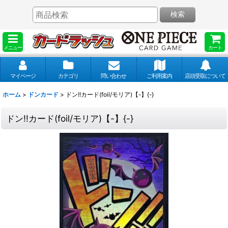
検索
メニュー
カート
マイページ
カテゴリ
問い合わせ
ご利用案内
店頭受取について
ホーム
>
ドンカード
>
ドン!!カード(foil/モリア)【-】{-}
ドン!!カード(foil/モリア)【-】{-}