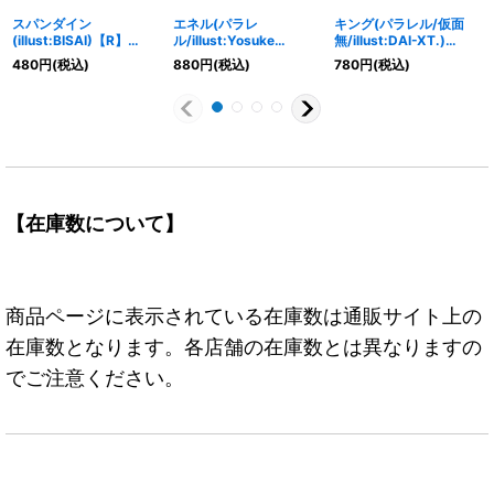
スパンダイン
エネル(パラレ
キング(パラレル/仮面
(illust:BISAI)【R】
ル/illust:Yosuke
無/illust:DAI-XT.)
{EB01-043}
Adachi)【SR/P】
【SR/P】{OP01-096}
480
円
(税込)
880
円
(税込)
780
円
(税込)
{OP05-100}
【在庫数について】
商品ページに表示されている在庫数は通販サイト上の
在庫数となります。各店舗の在庫数とは異なりますの
でご注意ください。