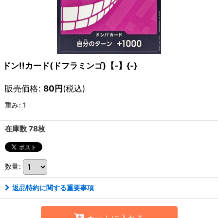
ドン!!カード(ドフラミンゴ)【-】{-}
販売価格
:
80
円
(税込)
重み
:
1
在庫数 78枚
数量
:
返品特約に関する重要事項