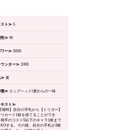
コスト≫
5
属性≫
特
パワー≫
5000
カウンター≫
1000
色≫
黄
特徴≫
エッグヘッド/麦わらの一味
テキスト≫
登場時】自分の手札から【トリガー】
持つカード1枚を捨てることができ
：相手のコスト5以下のキャラ1枚まで
、KOする。その後、自分の手札が3枚