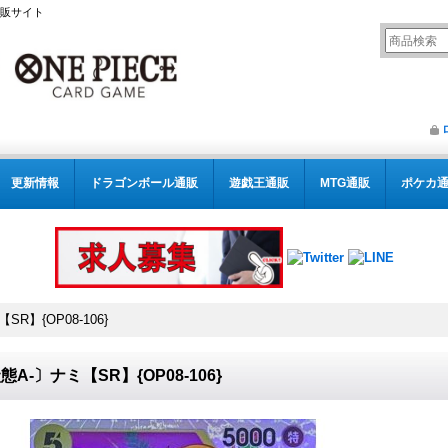
通販サイト
更新情報
ドラゴンボール通販
遊戯王通販
MTG通販
ポケカ
R】{OP08-106}
態A-〕ナミ【SR】{OP08-106}