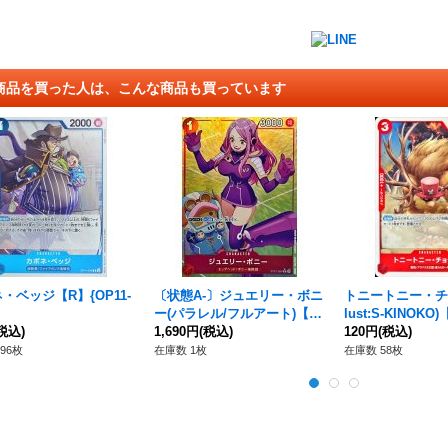
商品を買った人は、こんな商品も買っています
・ベッジ【R】{OP11-
〔状態A-〕ジュエリー・ボニ
トニートニー・チョ
ー(パラレル/フルアート)【C/
lust:S-KINOKO
税込)
P】{ST21-004}
1,690円
(税込)
-010}
120円
(税込)
96枚
在庫数 1枚
在庫数 58枚