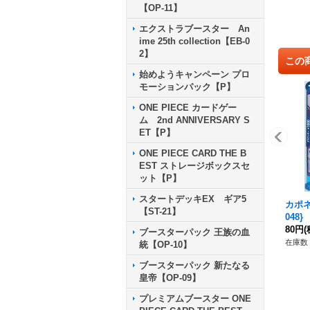
【OP-11】
エクストラブースター An
ime 25th collection【EB-0
2】
この
始めようキャンペーン プロ
モーションパック【P】
ONE PIECE カードゲー
ム 2nd ANNIVERSARY S
ET【P】
ONE PIECE CARD THE B
EST ストレージボックスセ
ット【P】
スタートデッキEX ギア5
カポネ
【ST-21】
048}
80円
(
ブースターパック 王族の血
在庫数 
統【OP-10】
ブースターパック 新たなる
皇帝【OP-09】
プレミアムブースター ONE