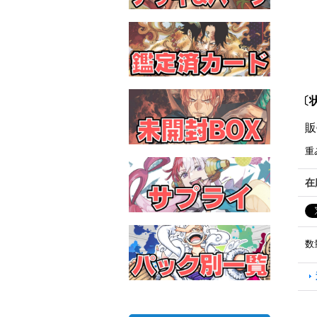
〔状
販
重
在
数