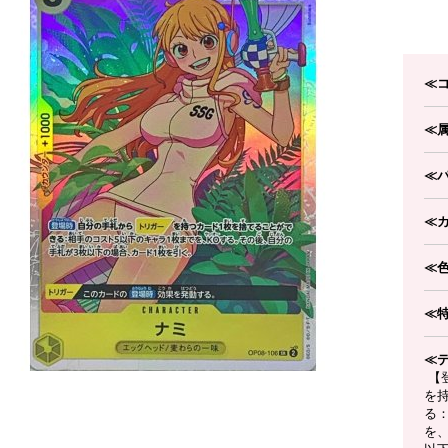
≪
≪
≪
≪
≪
≪
≪
【
を
る
を