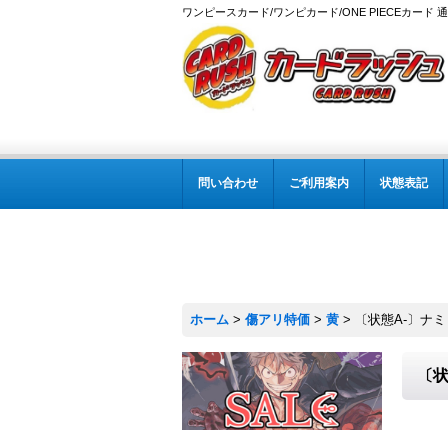
ワンピースカード/ワンピカード/ONE PIECEカード 
問い合わせ
ご利用案内
状態表記
ホーム
>
傷アリ特価
>
黄
>
〔状態A-〕ナミ【S
〔状