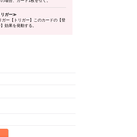
下の場合、カード1枚を引く。
トリガー≫
リガー【トリガー】このカードの【登
時】効果を発動する。