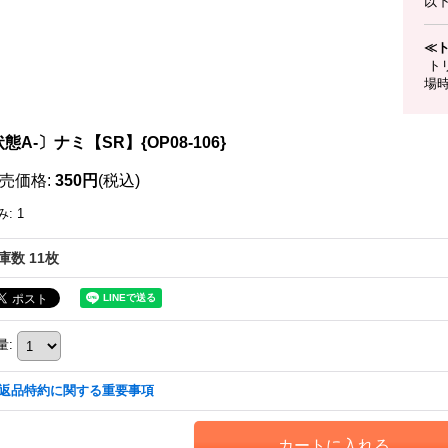
以
≪
ト
場
態A-〕ナミ【SR】{OP08-106}
売価格
:
350円
(税込)
み
:
1
庫数 11枚
量
:
返品特約に関する重要事項