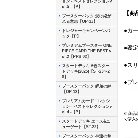
ョン - ベストセレクションv
ol.5 -【P】
【商
ブースターパック 受け継が
れる意志【OP-13】
●カ
トレジャーキャンペーンパ
ック【P】
プレミアムブースター ONE
●鑑
PIECE CARD THE BEST v
ol.2【PRB-02】
●ス
スタートデッキ 6色スター
トデッキ(2025)【ST-23〜2
8】
●プ
ブースターパック 師弟の絆
【OP-12】
プレミアムカードコレクシ
ョン - ベストセレクションv
ol.4 -【P】
※商品
で購入
スタートデッキ エース&ニ
ューゲート【ST-22】
ブースターパック 神速の拳