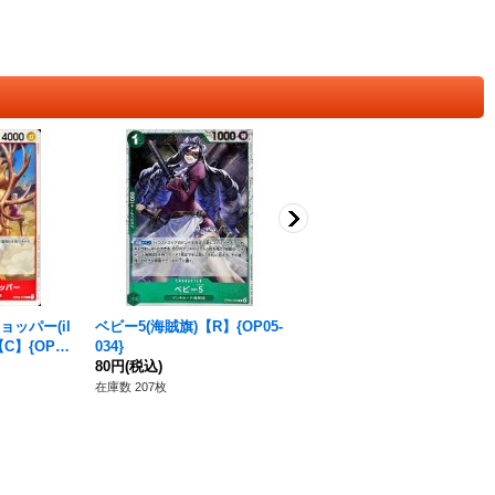
ッパー(il
ベビー5(海賊旗)【R】{OP05-
トニートニー・チョッパー
)【C】{OP04
034}
【C】{OP04-010}
80円
(税込)
80円
(税込)
在庫数 207枚
在庫数 69枚