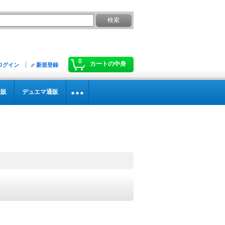
0
カートの中身
ログイン
新規登録
通販
デュエマ通販