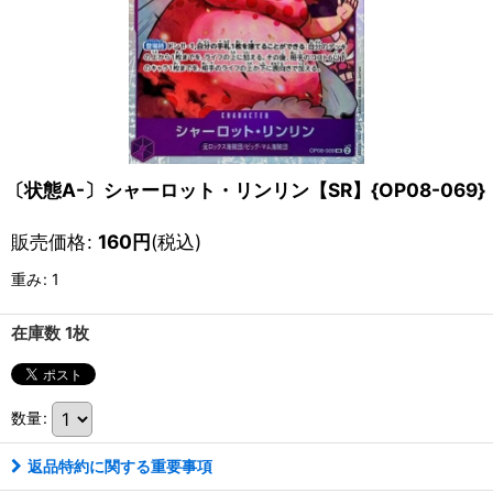
〔状態A-〕シャーロット・リンリン【SR】{OP08-069}
販売価格
:
160
円
(税込)
重み
:
1
在庫数 1枚
数量
:
返品特約に関する重要事項