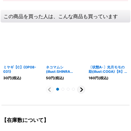
この商品を買った人は、こんな商品も買っています
ミヤギ【C】{OP08-
ネコマムシ
〔状態A-〕光月モモの
031}
(illust:SHINRA
助(illust:COGA)【R】
AGENCY Co.Ltd)
{OP01-041}
30
円
(税込)
50
円
(税込)
160
円
(税込)
【UC】{OP06-110}
【在庫数について】