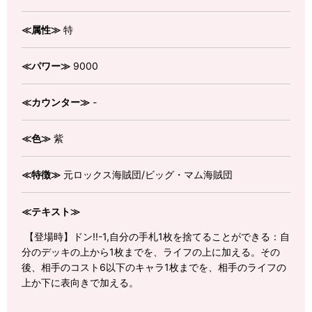
≪属性≫
特
≪パワー≫
9000
≪カウンター≫
-
≪色≫
紫
≪特徴≫
元ロックス海賊団/ビッグ・マム海賊団
≪テキスト≫
【登場時】ドン!!-1,自分の手札1枚を捨てることができる：自
分のデッキの上から1枚までを、ライフの上に加える。その
後、相手のコスト6以下のキャラ1枚までを、相手のライフの
上か下に表向きで加える。