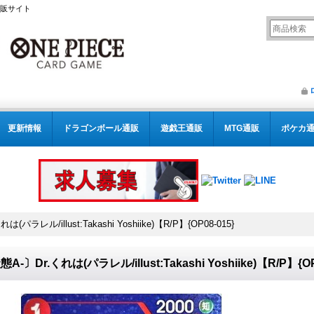
通販サイト
更新情報
ドラゴンボール通販
遊戯王通販
MTG通販
ポケカ
(パラレル/illust:Takashi Yoshiike)【R/P】{OP08-015}
A-〕Dr.くれは(パラレル/illust:Takashi Yoshiike)【R/P】{OP