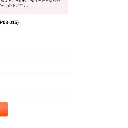
に加える。その後、残りを好きな順番
デッキの下に置く。
08-015}