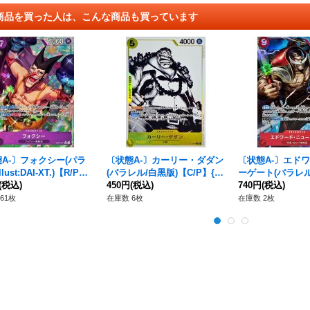
商品を買った人は、こんな商品も買っています
A-〕フォクシー(パラ
〔状態A-〕カーリー・ダダン
〔状態A-〕エド
lust:DAI-XT.)【R/P】
(パラレル/白黒版)【C/P】{S
ーゲート(パラレル/il
-071}
(税込)
T13-006}
450円
(税込)
derson)【SR/P】
740円
(税込)
4}
61枚
在庫数 6枚
在庫数 2枚