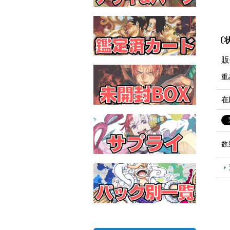
〔状
販
重
在
数