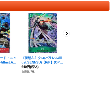
ワード・ニュ
〔状態A-〕クロ(パラレル/ill
〔状態A-〕イナズマ(パラレ
lust:An
ust:SENNSU)【R/P】{OP15
ル/illust:Koushi Rokushiro)
{OP02-00
-025}
640円
(税込)
【SR/P】{EB01-022}
480円
(税込)
在庫数 7枚
在庫数 27枚