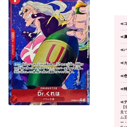
≪
≪
≪
≪
≪
≪
≪
【
見て
ム
ー