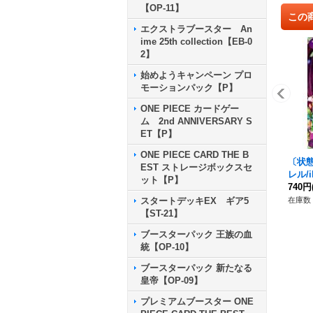
【OP-11】
この
エクストラブースター An
ime 25th collection【EB-0
2】
始めようキャンペーン プロ
モーションパック【P】
ONE PIECE カードゲー
ム 2nd ANNIVERSARY S
ET【P】
ONE PIECE CARD THE B
〔状態
EST ストレージボックスセ
レル/il
ット【P】
{OP07
740円
在庫数 
スタートデッキEX ギア5
【ST-21】
ブースターパック 王族の血
統【OP-10】
ブースターパック 新たなる
皇帝【OP-09】
プレミアムブースター ONE