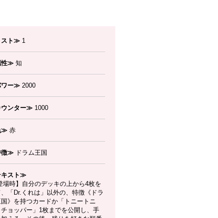
コスト≫
1
属性≫
知
パワー≫
2000
カウンター≫
1000
色≫
赤
特徴≫
ドラム王国
テキスト≫
登場時】自分のデッキの上から4枚を
、「Dr.くれは」以外の、特徴《ドラ
王国》を持つカードか「トニートニ
・チョッパー」1枚までを公開し、手