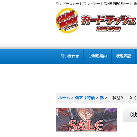
ワンピースカード/ワンピカード/ONE PIECEカード 
問い合わせ
ご利用案内
状態表記
ホーム
>
傷アリ特価
>
赤
>
〔状態A-〕Dr.くれは
〔状態