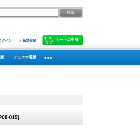
0
カートの中身
ログイン
新規登録
通販
デュエマ通販
08-015}