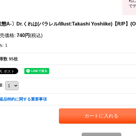
札
で
態A-〕Dr.くれは(パラレル/illust:Takashi Yoshiike)【R/P】{OP
売価格
:
740円
(税込)
み
:
1
庫数 95枚
量
:
返品特約に関する重要事項