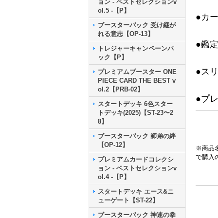
ョン - ベストセレクションv
ol.5 -【P】
●カ
ブースターパック 受け継が
れる意志【OP-13】
●鑑
トレジャーキャンペーンパ
ック【P】
●ス
プレミアムブースター ONE
PIECE CARD THE BEST v
ol.2【PRB-02】
●プ
スタートデッキ 6色スター
トデッキ(2025)【ST-23〜2
8】
ブースターパック 師弟の絆
【OP-12】
※商品
で購入
プレミアムカードコレクシ
ョン - ベストセレクションv
ol.4 -【P】
スタートデッキ エース&ニ
ューゲート【ST-22】
ブースターパック 神速の拳