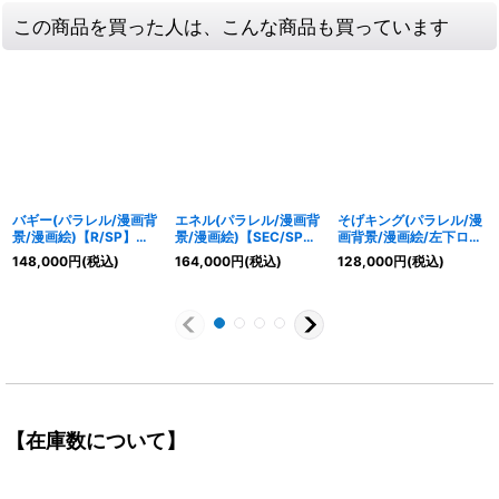
この商品を買った人は、こんな商品も買っています
バギー(パラレル/漫画背
エネル(パラレル/漫画背
そげキング(パラレル/漫
景/漫画絵)【R/SP】
景/漫画絵)【SEC/SP】
画背景/漫画絵/左下ロゴ
{OP09-051}
{OP15-118}
無)【SEC/SP】{OP03-
148,000
円
(税込)
164,000
円
(税込)
128,000
円
(税込)
122}
【在庫数について】