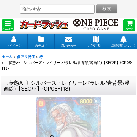
検索
メニュー
カート
マイページ
カテゴリ
問い合わせ
ご利用案内
店頭受取について
ホーム
>
傷アリ特価
>
赤
>
〔状態A-〕シルバーズ・レイリー(パラレル/青背景/漫画絵)【SEC/P】{OP08-
118}
〔状態A-〕シルバーズ・レイリー(パラレル/青背景/漫
画絵)【SEC/P】{OP08-118}