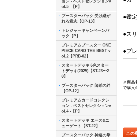
ョン - ベストセレクションv
ol.5 -【P】
ブースターパック 受け継が
●鑑
れる意志【OP-13】
トレジャーキャンペーンパ
●ス
ック【P】
プレミアムブースター ONE
●プ
PIECE CARD THE BEST v
ol.2【PRB-02】
スタートデッキ 6色スター
トデッキ(2025)【ST-23〜2
8】
※商品
ブースターパック 師弟の絆
で購入
【OP-12】
プレミアムカードコレクシ
ョン - ベストセレクションv
ol.4 -【P】
スタートデッキ エース&ニ
ューゲート【ST-22】
この
ブースターパック 神速の拳