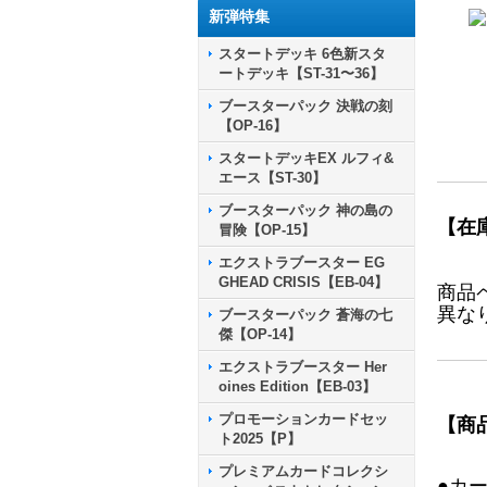
新弾特集
スタートデッキ 6色新スタ
ートデッキ【ST-31〜36】
ブースターパック 決戦の刻
【OP-16】
スタートデッキEX ルフィ&
エース【ST-30】
ブースターパック 神の島の
【在
冒険【OP-15】
エクストラブースター EG
GHEAD CRISIS【EB-04】
商品
異な
ブースターパック 蒼海の七
傑【OP-14】
エクストラブースター Her
oines Edition【EB-03】
プロモーションカードセッ
【商
ト2025【P】
プレミアムカードコレクシ
●カ