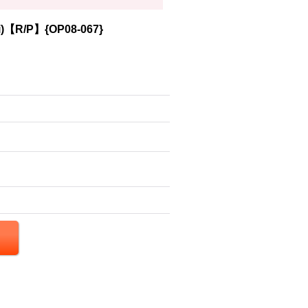
【R/P】{OP08-067}