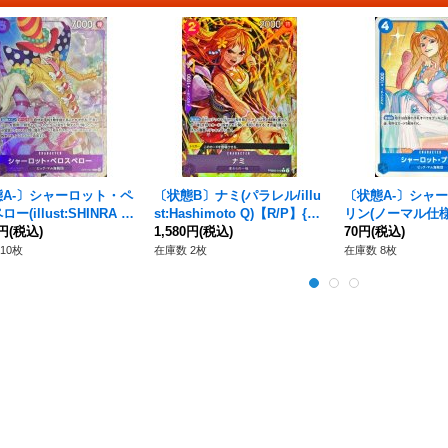
態A-〕シャーロット・ペ
〔状態B〕ナミ(パラレル/illu
〔状態A-〕シャ
ー(illust:SHINRA A
st:Hashimoto Q)【R/P】{P
リン(ノーマル仕様/il
Y Co.Ltd)【R】{OP11
0円
(税込)
RB02-012}
1,580円
(税込)
nohara)【R】{OP
70円
(税込)
10枚
在庫数 2枚
在庫数 8枚