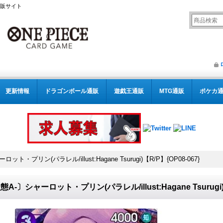
通販サイト
更新情報
ドラゴンボール通販
遊戯王通販
MTG通販
ポケカ
ト・プリン(パラレル/illust:Hagane Tsurugi)【R/P】{OP08-067}
態A-〕シャーロット・プリン(パラレル/illust:Hagane Tsurugi)【