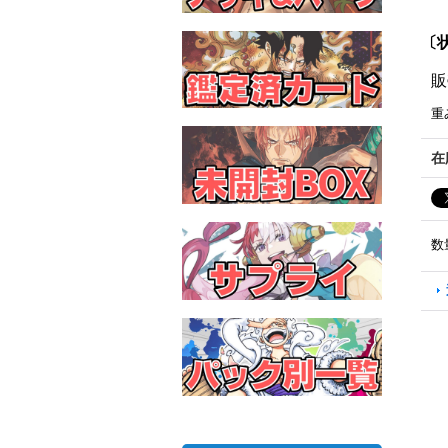
〔状
販
重
在
数