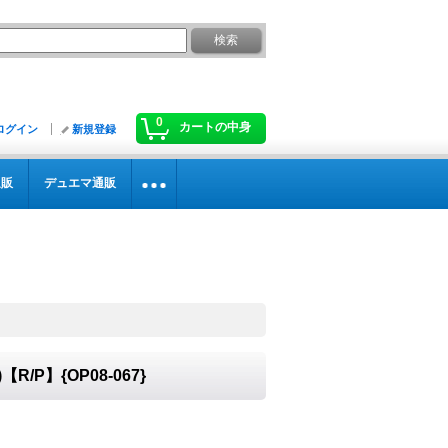
0
カートの中身
ログイン
新規登録
通販
デュエマ通販
R/P】{OP08-067}