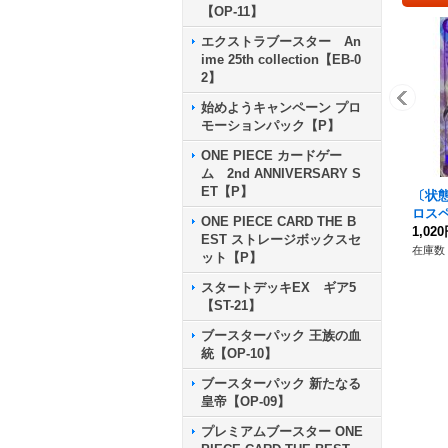
【OP-11】
エクストラブースター An
ime 25th collection【EB-0
2】
始めようキャンペーン プロ
モーションパック【P】
ONE PIECE カードゲー
ム 2nd ANNIVERSARY S
ET【P】
〔状
ロスペロ
ONE PIECE CARD THE B
GENC
1,02
EST ストレージボックスセ
-071}
在庫数 
ット【P】
スタートデッキEX ギア5
【ST-21】
ブースターパック 王族の血
統【OP-10】
ブースターパック 新たなる
皇帝【OP-09】
プレミアムブースター ONE