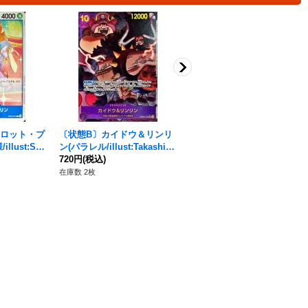
ーロット・プ
〔状態B〕カイドウ＆リンリ
シャーロット・プリン(ノー
lust:Su
ン(パラレル/illust:Takashi Y
マル仕様)【R】{OP03-112}
06-047}
oshiike)【SEC/P】{OP08-1
720円
(税込)
30円
(税込)
19}
在庫数 2枚
在庫数 124枚