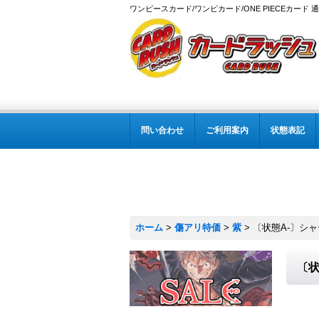
ワンピースカード/ワンピカード/ONE PIECEカード 
問い合わせ
ご利用案内
状態表記
ホーム
>
傷アリ特価
>
紫
>
〔状態A-〕シャーロッ
〔状