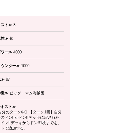
コスト≫
3
属性≫
知
パワー≫
4000
カウンター≫
1000
色≫
紫
特徴≫
ビッグ・マム海賊団
テキスト≫
自分のターン中】【ターン1回】自分
のドン!!がドン!!デッキに戻された
ドン!!デッキからドン!!1枚までを、
ストで追加する。