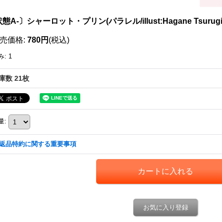
態A-〕シャーロット・プリン(パラレル/illust:Hagane Tsurugi)
売価格
:
780円
(税込)
み
:
1
庫数 21枚
量
:
返品特約に関する重要事項
お気に入り登録