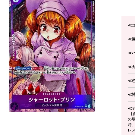
≪
≪
≪
≪
≪
≪
≪
【
の場
時、
レ