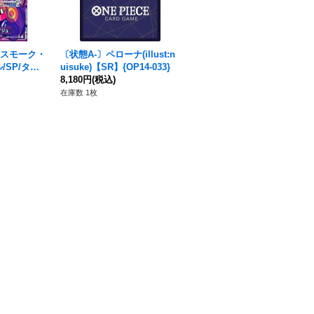
ンスモーク・
〔状態A-〕ペローナ(illust:n
〔状態B〕ナミ(★無し/illust:
/SP/タロ
uisuke)【SR】{OP14-033}
otton)【L】{OP11-041}
3-031}
8,180円
(税込)
9,980円
(税込)
在庫数 1枚
在庫数 2枚