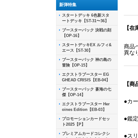
新弾特集
スタートデッキ 6色新スタ
ートデッキ【ST-31〜36】
【在
ブースターパック 決戦の刻
【OP-16】
スタートデッキEX ルフィ&
商品
エース【ST-30】
異な
ブースターパック 神の島の
冒険【OP-15】
エクストラブースター EG
GHEAD CRISIS【EB-04】
【商
ブースターパック 蒼海の七
傑【OP-14】
●カ
エクストラブースター Her
oines Edition【EB-03】
●鑑
プロモーションカードセッ
ト2025【P】
プレミアムカードコレクシ
●ス