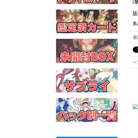
〔状
販
重
在