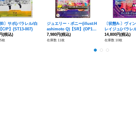
B〕サボ(パラレル/白
ジュエリー・ボニー(illust:H
〔状態A-〕ヴィ
C/P】{ST13-007}
ashimoto Q)【SR】{OP13-1
レイジュ(パラレル
0円
(税込)
08}
7,980円
(税込)
ット柄)【SP】{EB0
14,800円
(税込)
5枚
在庫数 11枚
在庫数 10枚