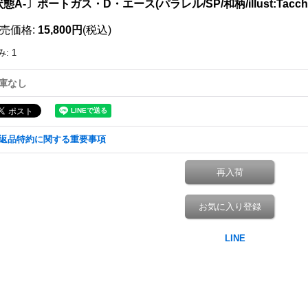
態A-〕ポートガス・D・エース(パラレル/SP/和柄/illust:Tacchan)
売価格
:
15,800円
(税込)
み
:
1
庫なし
返品特約に関する重要事項
再入荷
お気に入り登録