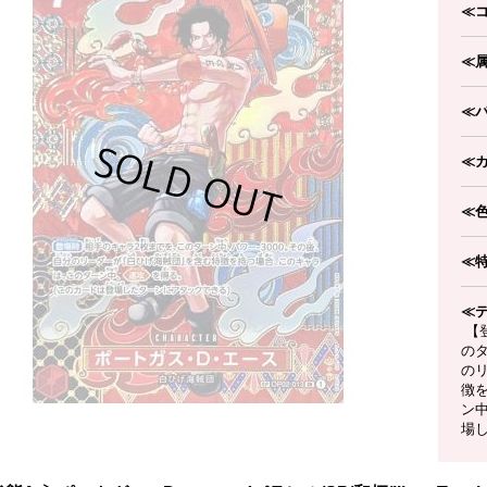
≪
≪
≪
≪
≪
≪
≪
【
のタ
の
徴
ン
場