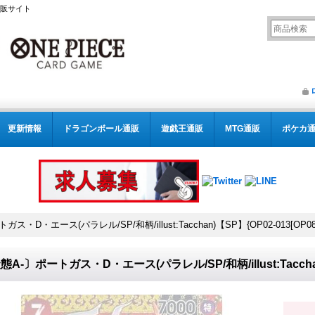
通販サイト
更新情報
ドラゴンボール通販
遊戯王通販
MTG通販
ポケカ
ス・D・エース(パラレル/SP/和柄/illust:Tacchan)【SP】{OP02-013[OP08
態A-〕ポートガス・D・エース(パラレル/SP/和柄/illust:Tacchan)