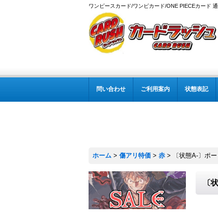
ワンピースカード/ワンピカード/ONE PIECEカード 
問い合わせ
ご利用案内
状態表記
ホーム
>
傷アリ特価
>
赤
>
〔状態A-〕ポートガ
〔状