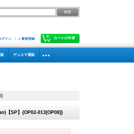
0
カートの中身
ログイン
新規登録
通販
デュエマ通販
]}
【SP】{OP02-013[OP08]}