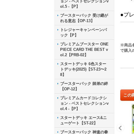
ョン - ベストセレクションv
ol.5 -【P】
●プ
ブースターパック 受け継が
れる意志【OP-13】
トレジャーキャンペーンパ
ック【P】
プレミアムブースター ONE
※商品
PIECE CARD THE BEST v
で購入
ol.2【PRB-02】
スタートデッキ 6色スター
トデッキ(2025)【ST-23〜2
8】
ブースターパック 師弟の絆
【OP-12】
この
プレミアムカードコレクシ
ョン - ベストセレクションv
ol.4 -【P】
スタートデッキ エース&ニ
ューゲート【ST-22】
ブースターパック 神速の拳