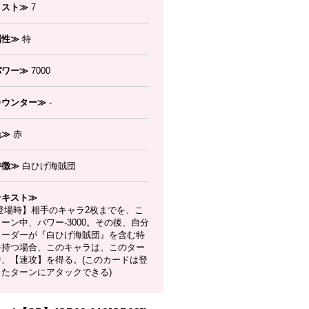
コスト≫
7
属性≫
特
パワー≫
7000
カウンター≫
-
色≫
赤
特徴≫
白ひげ海賊団
テキスト≫
登場時】相手のキャラ2枚までを、こ
ーン中、パワー-3000。その後、自分
リーダーが『白ひげ海賊団』を含む特
を持つ場合、このキャラは、このター
中、【速攻】を得る。(このカードは登
したターンにアタックできる)