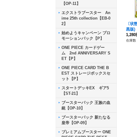
【OP-11】
エクストラブースター An
ime 25th collection【EB-0
〔状態
2】
黒版)【
始めようキャンペーン プロ
1,28
モーションパック【P】
在庫数 
ONE PIECE カードゲー
ム 2nd ANNIVERSARY S
ET【P】
ONE PIECE CARD THE B
EST ストレージボックスセ
ット【P】
スタートデッキEX ギア5
【ST-21】
ブースターパック 王族の血
統【OP-10】
ブースターパック 新たなる
皇帝【OP-09】
プレミアムブースター ONE