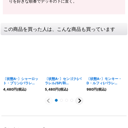
りを好きな順番でデッキの下に置く。
この商品を買った人は、こんな商品も買っています
〔状態A-〕シャーロッ
〔状態A-〕センゴク(パ
〔状態A-〕モンキー・
ト・プリン(パラレ
ラレル/SP/和
D・ルフィ(パラレ
ル/illust:Hashimoto Q)
柄/illust:Bashikou)
ル/illust:Anderson)
4,480
円
(税込)
5,480
円
(税込)
980
円
(税込)
【SP】{OP06-047}
【SP】{OP07-
【R/P】{OP06-013}
046[OP14]}