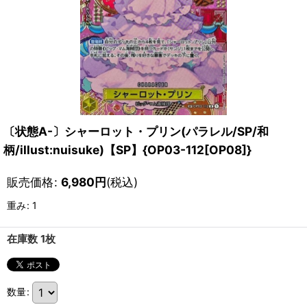
〔状態A-〕シャーロット・プリン(パラレル/SP/和
柄/illust:nuisuke)【SP】{OP03-112[OP08]}
販売価格
:
6,980
円
(税込)
重み
:
1
在庫数 1枚
数量
: