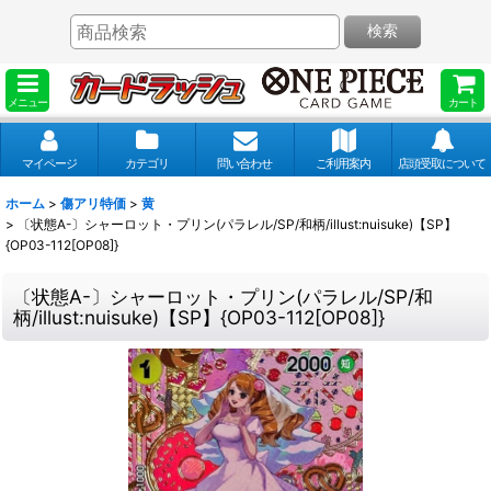
検索
メニュー
カート
マイページ
カテゴリ
問い合わせ
ご利用案内
店頭受取について
ホーム
>
傷アリ特価
>
黄
>
〔状態A-〕シャーロット・プリン(パラレル/SP/和柄/illust:nuisuke)【SP】
{OP03-112[OP08]}
〔状態A-〕シャーロット・プリン(パラレル/SP/和
柄/illust:nuisuke)【SP】{OP03-112[OP08]}