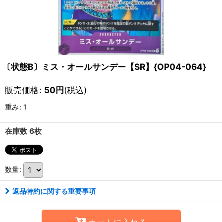
〔状態B〕ミス・オールサンデー【SR】{OP04-064}
販売価格
:
50
円
(税込)
重み
:
1
在庫数 6枚
数量
:
返品特約に関する重要事項