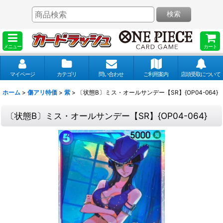
検索
メニュー
カート
マイページ
カテゴリ
問い合わせ
ご利用案内
店頭受取について
ホーム
>
傷アリ特価
>
紫
>
〔状態B〕ミス・オールサンデー【SR】{OP04-064}
〔状態B〕ミス・オールサンデー【SR】{OP04-064}