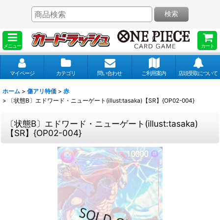
検索
メニュー
カート
マイページ
カテゴリ
問い合わせ
ご利用案内
店頭受取について
ホーム
>
傷アリ特価
>
赤
>
〔状態B〕エドワード・ニューゲート(illust:tasaka)【SR】{OP02-004}
〔状態B〕エドワード・ニューゲート(illust:tasaka)
【SR】{OP02-004}