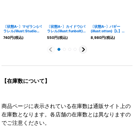
〔状態A-〕マゼラン(パ
〔状態A-〕カイドウ(パ
〔状態A-〕バギー
ラレル/illust:Studio
ラレル/illust:funbolt)
(illust:otton)【L】
Vigor Co.Ltd)【SR/P】
【SR/P】{OP04-044}
{OP09-042}
740
円
(税込)
550
円
(税込)
8,980
円
(税込)
{OP02-085}
【在庫数について】
商品ページに表示されている在庫数は通販サイト上の
在庫数となります。各店舗の在庫数とは異なりますの
でご注意ください。