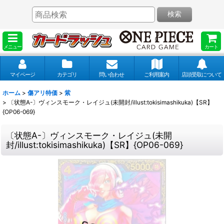
検索
メニュー
カート
マイページ
カテゴリ
問い合わせ
ご利用案内
店頭受取について
ホーム
>
傷アリ特価
>
紫
>
〔状態A-〕ヴィンスモーク・レイジュ(未開封/illust:tokisimashikuka)【SR】
{OP06-069}
〔状態A-〕ヴィンスモーク・レイジュ(未開
封/illust:tokisimashikuka)【SR】{OP06-069}