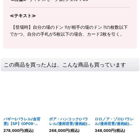
≪テキスト≫
【登場時】自分の場のドン !!が相手の場のドン !!の枚数以下
でかつ、自分の手札が5枚以下の場合、カード2枚を引く。
この商品を買った人は、こんな商品も買っています
バギー(パラレル/金背
ボア・ハンコック(パラ
ロロノア・ゾロ(パラレ
景)【SP】{OP09-
レル/漫画背景/漫画絵)
ル/漫画背景/漫画絵)
051[OP14]}
【SR/SP】{OP07-051}
【SEC/SP】{OP06-
278,000
円
(税込)
268,000
円
(税込)
348,000
円
(税込)
118}