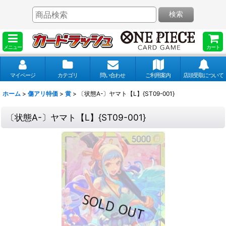
検索
メニュー
カート
マイページ
カテゴリ
問い合わせ
ご利用案内
店頭受取について
ホーム
>
傷アリ特価
>
黄
>
〔状態A-〕ヤマト【L】{ST09-001}
〔状態A-〕ヤマト【L】{ST09-001}