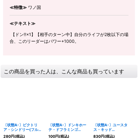
≪特徴≫
ワノ国
≪テキスト≫
【ドン!!×1】【相手のターン中】自分のライフが2枚以下の場
合、このリーダーはパワー+1000。
この商品を買った人は、こんな商品も買っています
〔状態A-〕ビクトリ
〔状態A-〕ドンキホー
〔状態A-〕ユースタ
ア・シンドリー(フルア
テ・ドフラミンゴ
ス・キッド
ート/foil)【UC】
【SR】{ST03-009}
(CS/illust:Nijihayashi)
280
円
(税込)
100
円
(税込)
830
円
(税込)