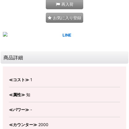
再入荷
お気に入り登録
商品詳細
≪コスト≫
1
≪属性≫
知
≪パワー≫
-
≪カウンター≫
2000