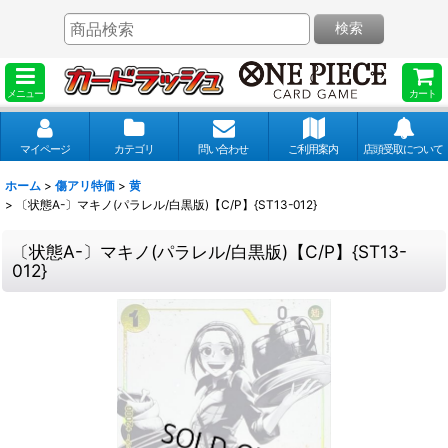
検索
メニュー
カート
マイページ
カテゴリ
問い合わせ
ご利用案内
店頭受取について
ホーム
>
傷アリ特価
>
黄
>
〔状態A-〕マキノ(パラレル/白黒版)【C/P】{ST13-012}
〔状態A-〕マキノ(パラレル/白黒版)【C/P】{ST13-
012}