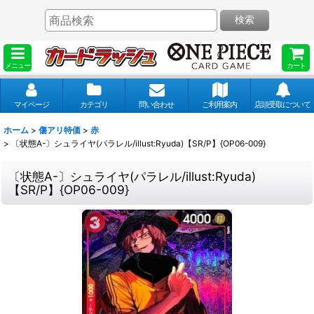
検索
メニュー
カート
マイページ
カテゴリ
問い合わせ
ご利用案内
店頭受取について
ホーム
>
傷アリ特価
>
赤
>
〔状態A-〕シュライヤ(パラレル/illust:Ryuda)【SR/P】{OP06-009}
〔状態A-〕シュライヤ(パラレル/illust:Ryuda)
【SR/P】{OP06-009}