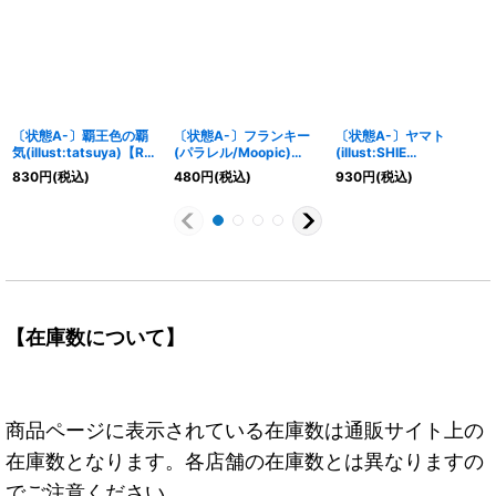
〔状態A-〕覇王色の覇
〔状態A-〕フランキー
〔状態A-〕ヤマト
気(illust:tatsuya)【R】
(パラレル/Moopic)
(illust:SHIE
{OP12-018}
【R/P】{OP10-090}
NANAHARA)【C】
830
円
(税込)
480
円
(税込)
930
円
(税込)
{EB01-007}
【在庫数について】
商品ページに表示されている在庫数は通販サイト上の
在庫数となります。各店舗の在庫数とは異なりますの
でご注意ください。