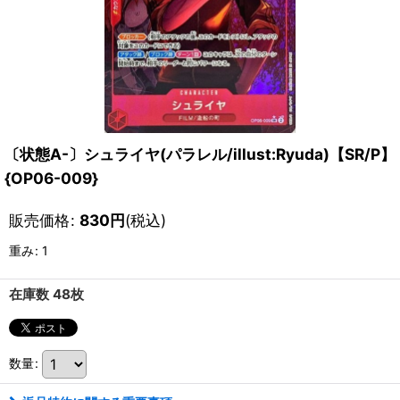
〔状態A-〕シュライヤ(パラレル/illust:Ryuda)【SR/P】
{OP06-009}
販売価格
:
830
円
(税込)
重み
:
1
在庫数 48枚
数量
: