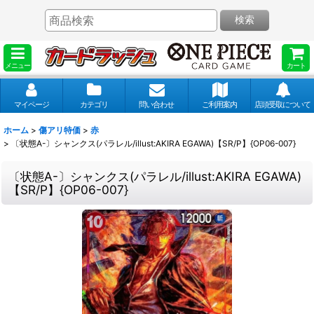
検索
メニュー
カート
マイページ
カテゴリ
問い合わせ
ご利用案内
店頭受取について
ホーム
>
傷アリ特価
>
赤
>
〔状態A-〕シャンクス(パラレル/illust:AKIRA EGAWA)【SR/P】{OP06-007}
〔状態A-〕シャンクス(パラレル/illust:AKIRA EGAWA)
【SR/P】{OP06-007}