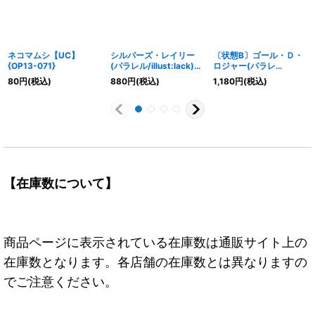
ネコマムシ【UC】
シルバーズ・レイリー
〔状態B〕ゴール・Ｄ・
{OP13-071}
(パラレル/illust:lack)
ロジャー(パラレ
【SR/P】{OP13-066}
ル/illust:Akira EGAWA)
80
円
(税込)
880
円
(税込)
1,180
円
(税込)
【SR/P】{OP13-064}
【在庫数について】
商品ページに表示されている在庫数は通販サイト上の
在庫数となります。各店舗の在庫数とは異なりますの
でご注意ください。