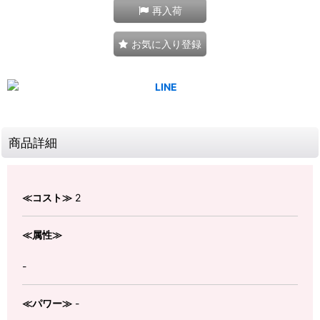
再入荷
お気に入り登録
商品詳細
≪コスト≫
2
≪属性≫
-
≪パワー≫
-