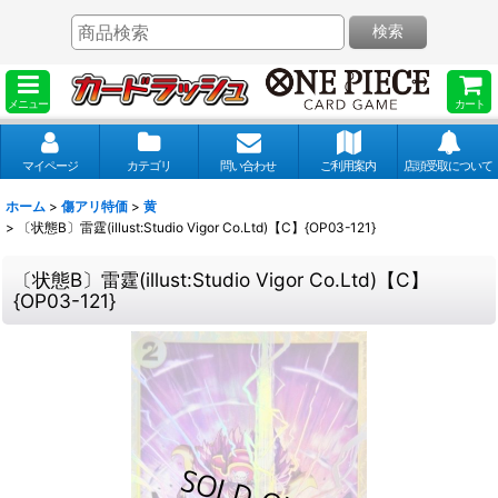
検索
メニュー
カート
マイページ
カテゴリ
問い合わせ
ご利用案内
店頭受取について
ホーム
>
傷アリ特価
>
黄
>
〔状態B〕雷霆(illust:Studio Vigor Co.Ltd)【C】{OP03-121}
〔状態B〕雷霆(illust:Studio Vigor Co.Ltd)【C】
{OP03-121}