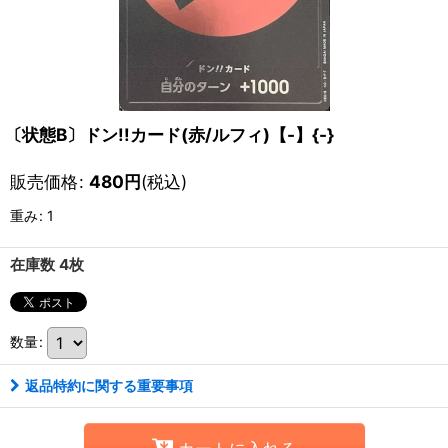
〔状態B〕ドン!!カード(赤/ルフィ)【-】{-}
販売価格
:
480
円
(税込)
重み
:
1
在庫数 4枚
数量
:
返品特約に関する重要事項