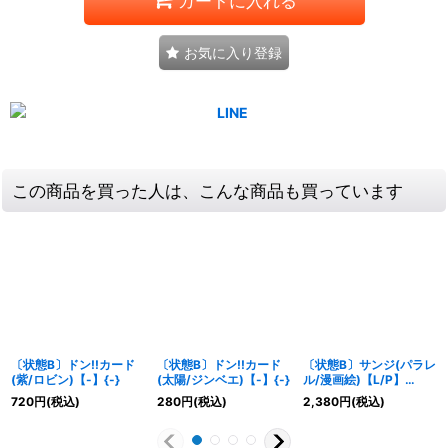
カートに入れる
お気に入り登録
この商品を買った人は、こんな商品も買っています
〔状態B〕ドン!!カード
〔状態B〕ドン!!カード
〔状態B〕サンジ(パラレ
(紫/ロビン)【-】{-}
(太陽/ジンベエ)【-】{-}
ル/漫画絵)【L/P】
{OP02-026}
720
円
(税込)
280
円
(税込)
2,380
円
(税込)