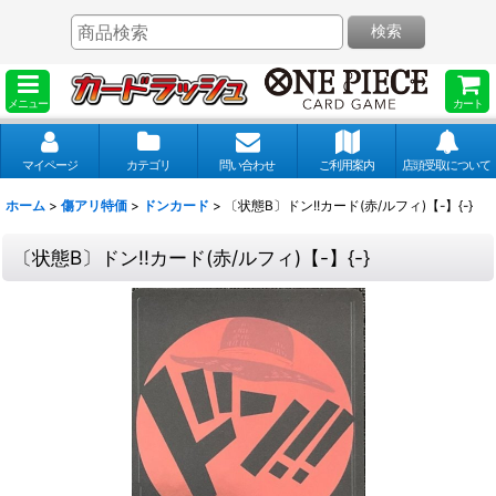
検索
メニュー
カート
マイページ
カテゴリ
問い合わせ
ご利用案内
店頭受取について
ホーム
>
傷アリ特価
>
ドンカード
>
〔状態B〕ドン!!カード(赤/ルフィ)【-】{-}
〔状態B〕ドン!!カード(赤/ルフィ)【-】{-}