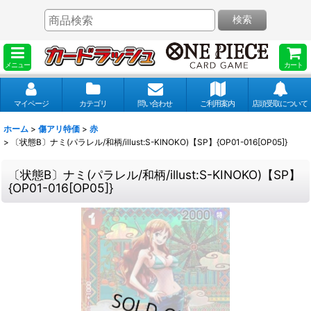
検索
メニュー
カート
マイページ
カテゴリ
問い合わせ
ご利用案内
店頭受取について
ホーム
>
傷アリ特価
>
赤
>
〔状態B〕ナミ(パラレル/和柄/illust:S-KINOKO)【SP】{OP01-016[OP05]}
〔状態B〕ナミ(パラレル/和柄/illust:S-KINOKO)【SP】
{OP01-016[OP05]}