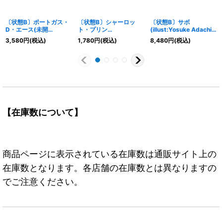
〔状態B〕ポートガス・
〔状態B〕シャーロッ
〔状態B〕サボ
D・エース(未開
ト・プリン
(illust:Yosuke Adachi)
封/illust:Makitoshi)
(illust:hmng)【C】
【SR】{OP04-083}
3,580
円
(税込)
1,780
円
(税込)
8,480
円
(税込)
【L】{OP03-001}
{ST07-008}
【在庫数について】
商品ページに表示されている在庫数は通販サイト上の
在庫数となります。各店舗の在庫数とは異なりますの
でご注意ください。