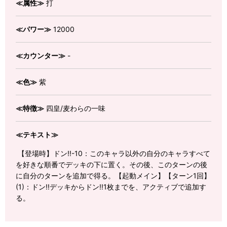
≪属性≫
打
≪パワー≫
12000
≪カウンター≫
-
≪色≫
紫
≪特徴≫
四皇/麦わらの一味
≪テキスト≫
【登場時】ドン!!-10：このキャラ以外の自分のキャラすべて
を好きな順番でデッキの下に置く。その後、このターンの後
に自分のターンを追加で得る。【起動メイン】【ターン1回】
(1)：ドン!!デッキからドン!!1枚までを、アクティブで追加す
る。