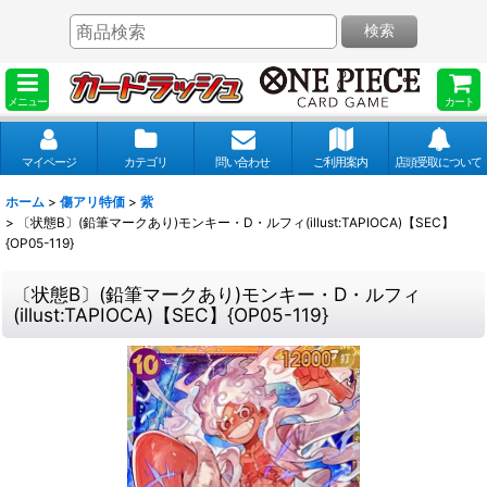
検索
メニュー
カート
マイページ
カテゴリ
問い合わせ
ご利用案内
店頭受取について
ホーム
>
傷アリ特価
>
紫
>
〔状態B〕(鉛筆マークあり)モンキー・D・ルフィ(illust:TAPIOCA)【SEC】
{OP05-119}
〔状態B〕(鉛筆マークあり)モンキー・D・ルフィ
(illust:TAPIOCA)【SEC】{OP05-119}