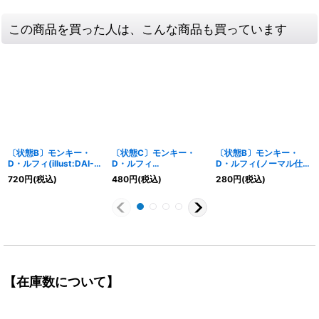
この商品を買った人は、こんな商品も買っています
〔状態B〕モンキー・
〔状態C〕モンキー・
〔状態B〕モンキー・
D・ルフィ(illust:DAI-
D・ルフィ
D・ルフィ(ノーマル仕
XT.)【L】{ST13-003}
(illust:tasaka)【P】{P-
様/illust:Makitoshi)
720
円
(税込)
480
円
(税込)
280
円
(税込)
001}
【P】{P-106}
【在庫数について】