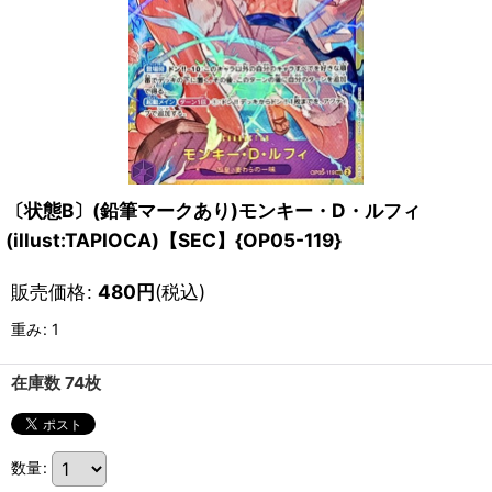
〔状態B〕(鉛筆マークあり)モンキー・D・ルフィ
(illust:TAPIOCA)【SEC】{OP05-119}
販売価格
:
480
円
(税込)
重み
:
1
在庫数 74枚
数量
: