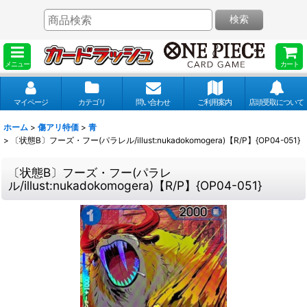
検索
メニュー
カート
マイページ
カテゴリ
問い合わせ
ご利用案内
店頭受取について
ホーム
>
傷アリ特価
>
青
>
〔状態B〕フーズ・フー(パラレル/illust:nukadokomogera)【R/P】{OP04-051}
〔状態B〕フーズ・フー(パラレ
ル/illust:nukadokomogera)【R/P】{OP04-051}