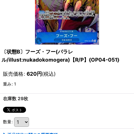
〔状態B〕フーズ・フー(パラレ
ル/illust:nukadokomogera)【R/P】{OP04-051}
販売価格
:
620
円
(税込)
重み
:
1
在庫数 29枚
数量
: