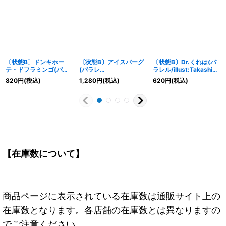
〔状態B〕ドンキホー
〔状態B〕アイスバーグ
〔状態B〕Dr.くれは(パ
テ・ドフラミンゴ(パラ
(パラレ
ラレル/illust:Takashi
レル/illust:BISAI)
ル/illust:Anderson)
Yoshiike)【R/P】
820
円
(税込)
1,280
円
(税込)
620
円
(税込)
【SR/P】{OP04-031}
【L/P】{OP03-058}
{OP08-015}
【在庫数について】
商品ページに表示されている在庫数は通販サイト上の
在庫数となります。各店舗の在庫数とは異なりますの
でご注意ください。