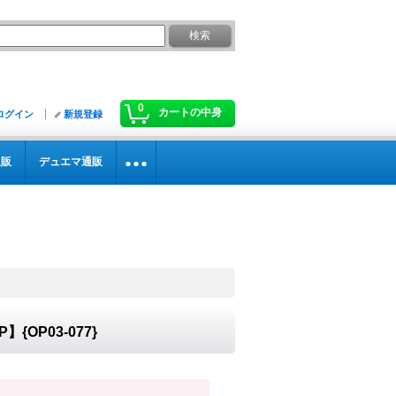
0
カートの中身
ログイン
新規登録
通販
デュエマ通販
{OP03-077}