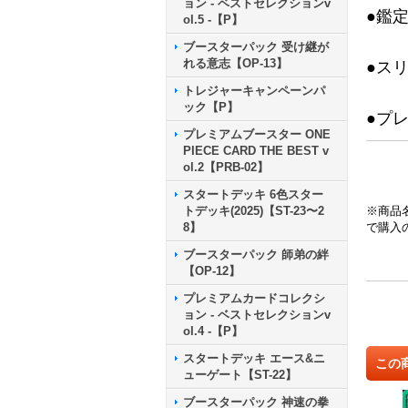
ョン - ベストセレクションv
●鑑
ol.5 -【P】
ブースターパック 受け継が
れる意志【OP-13】
●ス
トレジャーキャンペーンパ
ック【P】
●プ
プレミアムブースター ONE
PIECE CARD THE BEST v
ol.2【PRB-02】
スタートデッキ 6色スター
トデッキ(2025)【ST-23〜2
※商品
8】
で購入
ブースターパック 師弟の絆
【OP-12】
プレミアムカードコレクシ
ョン - ベストセレクションv
ol.4 -【P】
スタートデッキ エース&ニ
この
ューゲート【ST-22】
ブースターパック 神速の拳