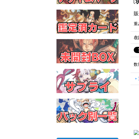
〔状
販
重
在
数