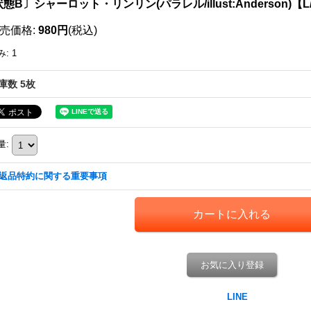
態B〕シャーロット・リンリン(パラレル/illust:Anderson)【L/P
売価格
:
980円
(税込)
み
:
1
庫数 5枚
量
:
返品特約に関する重要事項
お気に入り登録