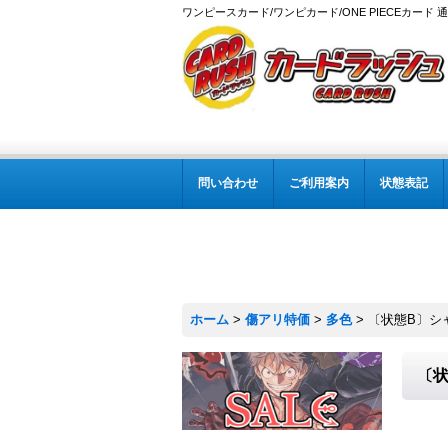
ワンピースカード/ワンピカード/ONE PIECEカード 
問い合わせ
ご利用案内
状態表記
ホーム
>
傷アリ特価
>
多色
>
〔状態B〕シャーロ
〔状