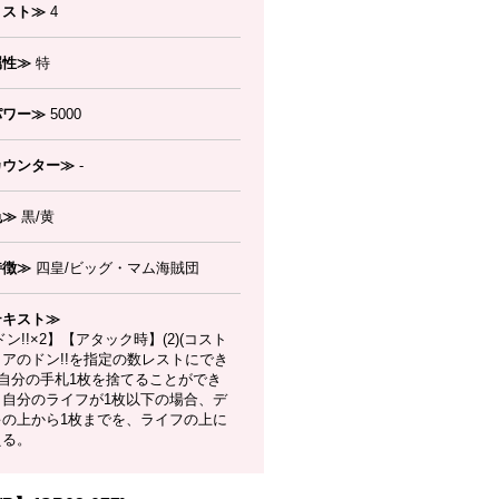
コスト≫
4
属性≫
特
パワー≫
5000
カウンター≫
-
色≫
黒/黄
特徴≫
四皇/ビッグ・マム海賊団
テキスト≫
ン!!×2】【アタック時】(2)(コスト
リアのドン!!を指定の数レストにでき
,自分の手札1枚を捨てることができ
：自分のライフが1枚以下の場合、デ
キの上から1枚までを、ライフの上に
える。