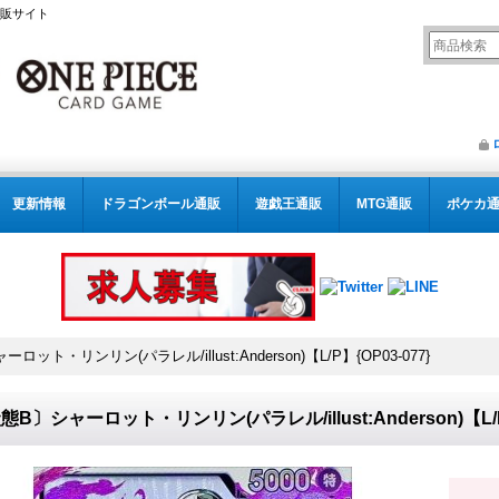
通販サイト
更新情報
ドラゴンボール通販
遊戯王通販
MTG通販
ポケカ
ット・リンリン(パラレル/illust:Anderson)【L/P】{OP03-077}
態B〕シャーロット・リンリン(パラレル/illust:Anderson)【L/P】