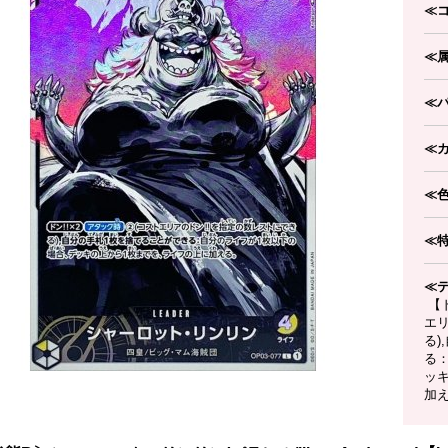
≪
≪
≪
≪
≪
≪
≪
【ド
エ
る)
る
ッ
加