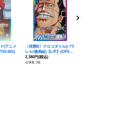
ド(アニメ
〔状態B〕クロコダイル(パラ
〔状態B〕ドンキホーテ・ロ
2-001}
レル/漫画絵)【L/P】{OP01-0
シナンテ(パラレル/漫画絵)
62}
2,380円
(税込)
【L/P】{OP05-022}
620円
(税込)
在庫数 3枚
在庫数 16枚