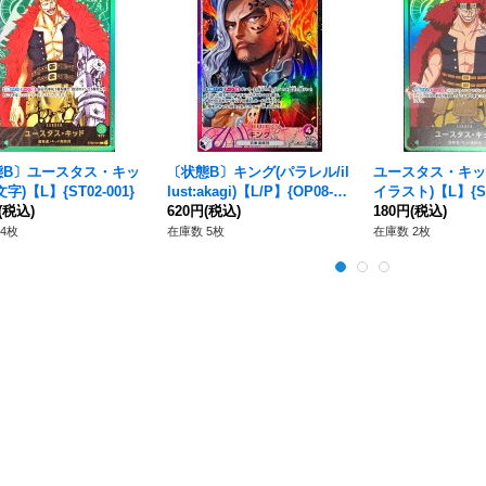
態B〕ユースタス・キッ
〔状態B〕キング(パラレル/il
ユースタス・キッ
字)【L】{ST02-001}
lust:akagi)【L/P】{OP08-05
イラスト)【L】{ST0
(税込)
7}
620円
(税込)
180円
(税込)
4枚
在庫数 5枚
在庫数 2枚