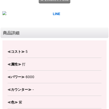
商品詳細
≪コスト≫
5
≪属性≫
打
≪パワー≫
6000
≪カウンター≫
-
≪色≫
紫