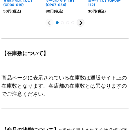
青龍印 流水【UC】
マーガレット【R】
雷ぞう【C】{OP06-
{OP06-019}
{OP07-054}
112}
50
円
(税込)
80
円
(税込)
30
円
(税込)
【在庫数について】
商品ページに表示されている在庫数は通販サイト上の
在庫数となります。各店舗の在庫数とは異なりますの
でご注意ください。
【商品の状態について】
※初めて購入される方は必ずご確