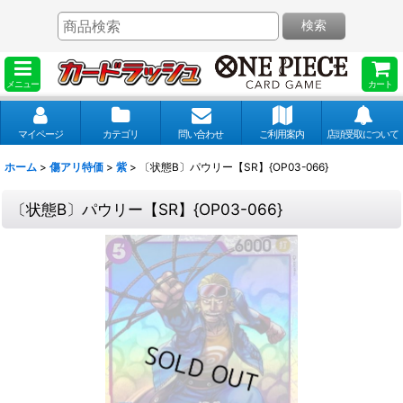
検索
メニュー
カート
マイページ
カテゴリ
問い合わせ
ご利用案内
店頭受取について
ホーム
>
傷アリ特価
>
紫
>
〔状態B〕パウリー【SR】{OP03-066}
〔状態B〕パウリー【SR】{OP03-066}