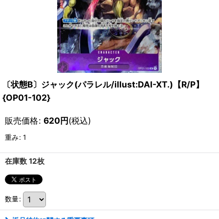
〔状態B〕ジャック(パラレル/illust:DAI-XT.)【R/P】
{OP01-102}
販売価格
:
620
円
(税込)
重み
:
1
在庫数 12枚
数量
: