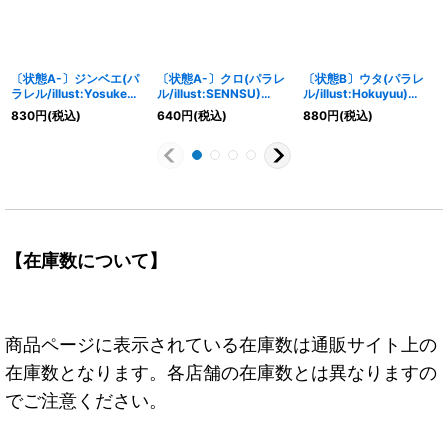
〔状態A-〕ジンベエ(パ
〔状態A-〕クロ(パラレ
〔状態B〕ウタ(パラレ
ラレル/illust:Yosuke
ル/illust:SENNSU)
ル/illust:Hokuyuu)
Adachi)【SR/P】
【R/P】{OP15-025}
【SR/P】{OP13-023}
830
円
(税込)
640
円
(税込)
880
円
(税込)
{OP11-031}
【在庫数について】
商品ページに表示されている在庫数は通販サイト上の
在庫数となります。各店舗の在庫数とは異なりますの
でご注意ください。