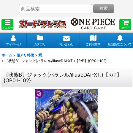
検索
メニュー
カート
マイページ
カテゴリ
問い合わせ
ご利用案内
店頭受取について
ホーム
>
傷アリ特価
>
紫
>
〔状態B〕ジャック(パラレル/illust:DAI-XT.)【R/P】{OP01-102}
〔状態B〕ジャック(パラレル/illust:DAI-XT.)【R/P】
{OP01-102}