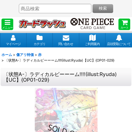
検索
メニュー
カート
マイページ
カテゴリ
問い合わせ
ご利用案内
店頭受取について
ホーム
>
傷アリ特価
>
赤
>
〔状態A-〕ラディカルビーーーム!!!!(illust:Ryuda)【UC】{OP01-029}
〔状態A-〕ラディカルビーーーム!!!!(illust:Ryuda)
【UC】{OP01-029}