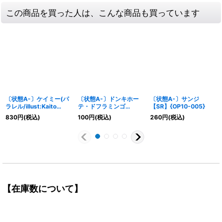
この商品を買った人は、こんな商品も買っています
〔状態A-〕ケイミー(パ
〔状態A-〕ドンキホー
〔状態A-〕サンジ
ラレル/illust:Kaito
テ・ドフラミンゴ
【SR】{OP10-005}
Shibano)【R/P】
【SR】{ST03-009}
830
円
(税込)
100
円
(税込)
260
円
(税込)
{OP06-025}
【在庫数について】