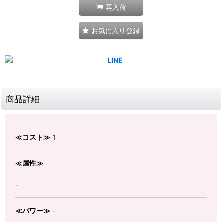
再入荷
お気に入り登録
商品詳細
≪コスト≫
1
≪属性≫
-
≪パワー≫
-