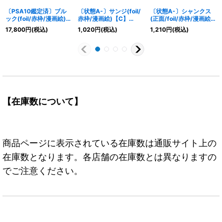
〔PSA10鑑定済〕ブル
〔状態A-〕サンジ(foil/
〔状態A-〕シャンクス
ック(foil/赤枠/漫画絵)
赤枠/漫画絵)【C】
(正面/foil/赤枠/漫画絵)
【C】{ST01-011}
{ST01-004}
【P】{P-016}
17,800
円
(税込)
1,020
円
(税込)
1,210
円
(税込)
【在庫数について】
商品ページに表示されている在庫数は通販サイト上の
在庫数となります。各店舗の在庫数とは異なりますの
でご注意ください。