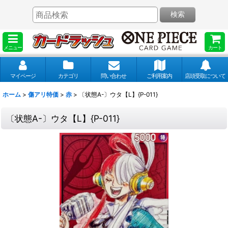
検索
メニュー
カート
マイページ
カテゴリ
問い合わせ
ご利用案内
店頭受取について
ホーム
>
傷アリ特価
>
赤
>
〔状態A-〕ウタ【L】{P-011}
〔状態A-〕ウタ【L】{P-011}