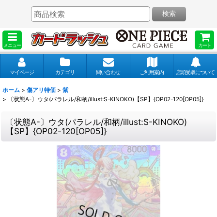
検索
メニュー
カート
マイページ
カテゴリ
問い合わせ
ご利用案内
店頭受取について
ホーム
>
傷アリ特価
>
紫
>
〔状態A-〕ウタ(パラレル/和柄/illust:S-KINOKO)【SP】{OP02-120[OP05]}
〔状態A-〕ウタ(パラレル/和柄/illust:S-KINOKO)
【SP】{OP02-120[OP05]}