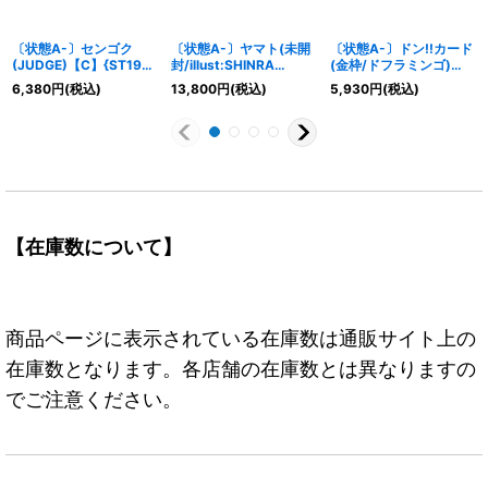
〔状態A-〕センゴク
〔状態A-〕ヤマト(未開
〔状態A-〕ドン!!カード
(JUDGE)【C】{ST19-
封/illust:SHINRA
(金枠/ドフラミンゴ)
002}
AGENCY Co.Ltd)
【-】{-}
6,380
円
(税込)
13,800
円
(税込)
5,930
円
(税込)
【SR】{OP04-112}
【在庫数について】
商品ページに表示されている在庫数は通販サイト上の
在庫数となります。各店舗の在庫数とは異なりますの
でご注意ください。