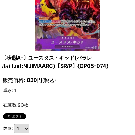
〔状態A-〕ユースタス・キッド(パラレ
ル/illust:NIJIMAARC)【SR/P】{OP05-074}
販売価格
:
830
円
(税込)
重み
:
1
在庫数 23枚
数量
: