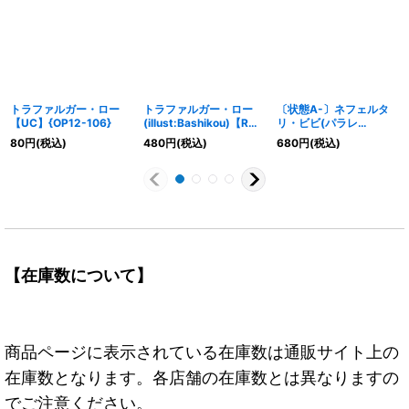
トラファルガー・ロー
トラファルガー・ロー
〔状態A-〕ネフェルタ
【UC】{OP12-106}
(illust:Bashikou)【R】
リ・ビビ(パラレ
{OP07-047}
ル/illust:otton)【L/P】
80
円
(税込)
480
円
(税込)
680
円
(税込)
{EB03-001}
【在庫数について】
商品ページに表示されている在庫数は通販サイト上の
在庫数となります。各店舗の在庫数とは異なりますの
でご注意ください。