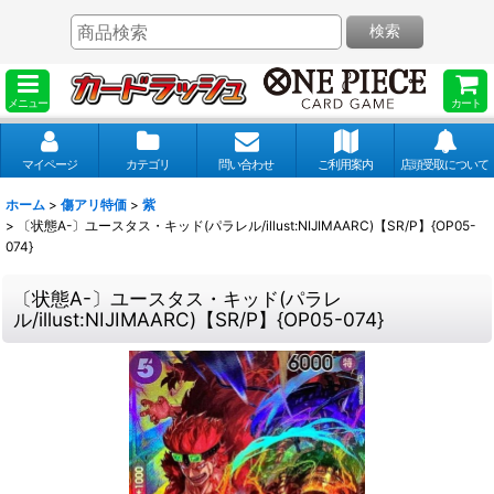
検索
メニュー
カート
マイページ
カテゴリ
問い合わせ
ご利用案内
店頭受取について
ホーム
>
傷アリ特価
>
紫
>
〔状態A-〕ユースタス・キッド(パラレル/illust:NIJIMAARC)【SR/P】{OP05-
074}
〔状態A-〕ユースタス・キッド(パラレ
ル/illust:NIJIMAARC)【SR/P】{OP05-074}