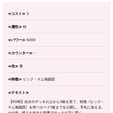
≪コスト≫
3
≪属性≫
特
≪パワー≫
5000
≪カウンター≫
-
≪色≫
黄
≪特徴≫
ビッグ・マム海賊団
≪テキスト≫
【KO時】自分のデッキの上から3枚を見て、特徴《ビッグ・
マム海賊団》を持つカード1枚までを公開し、手札に加える。
その後、残りを好きな順番でデッキの下に置く。