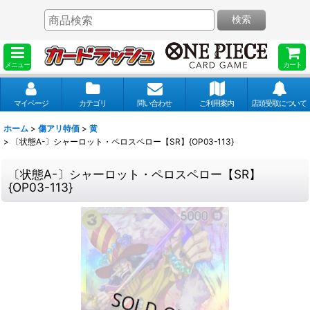
検索
メニュー
カート
マイページ
カテゴリ
問い合わせ
ご利用案内
店頭受取について
ホーム
>
傷アリ特価
>
黄
>
〔状態A-〕シャーロット・ペロスペロー【SR】{OP03-113}
〔状態A-〕シャーロット・ペロスペロー【SR】
{OP03-113}