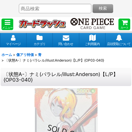
検索
メニュー
カート
マイページ
カテゴリ
問い合わせ
ご利用案内
店頭受取について
ホーム
>
傷アリ特価
>
青
>
〔状態A-〕ナミ(パラレル/illust:Anderson)【L/P】{OP03-040}
〔状態A-〕ナミ(パラレル/illust:Anderson)【L/P】
{OP03-040}