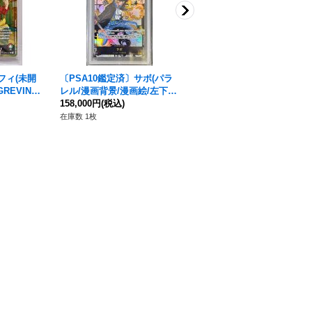
フィ(未開
〔PSA10鑑定済〕サボ(パラ
ユースタス・キッド【P】{P-
REVINロ
レル/漫画背景/漫画絵/左下ロ
067}
1}
ゴ無)【SR/SP】{OP04-083}
158,000円
(税込)
480円
(税込)
在庫数 1枚
在庫数 3枚