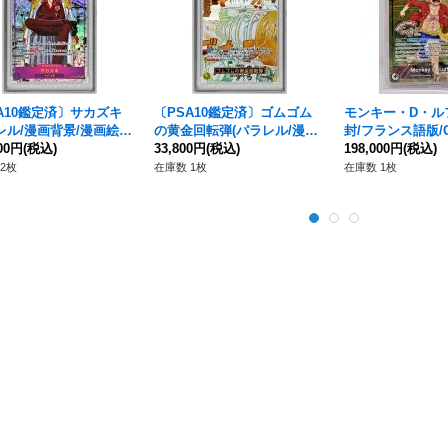
A10鑑定済〕サカズキ
〔PSA10鑑定済〕ゴムゴム
モンキー・D・ル
レル/漫画背景/漫画絵)
の黄金回転弾(パラレル/漫画
封/フランス語版/G
SP】{OP16-065}
000円
(税込)
絵)【R/P】{OP15-116}
33,800円
(税込)
ゴ)【L】{OP13-00
198,000円
(税込)
2枚
在庫数 1枚
在庫数 1枚