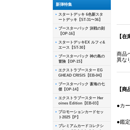
新弾特集
スタートデッキ 6色新スタ
ートデッキ【ST-31〜36】
ブースターパック 決戦の刻
【OP-16】
【在
スタートデッキEX ルフィ&
エース【ST-30】
商品
ブースターパック 神の島の
異な
冒険【OP-15】
エクストラブースター EG
GHEAD CRISIS【EB-04】
ブースターパック 蒼海の七
【商
傑【OP-14】
エクストラブースター Her
oines Edition【EB-03】
●カ
プロモーションカードセッ
ト2025【P】
●鑑
プレミアムカードコレクシ