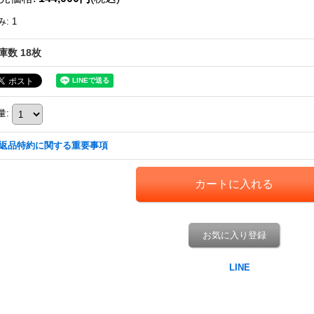
み
:
1
庫数 18枚
量
:
返品特約に関する重要事項
お気に入り登録