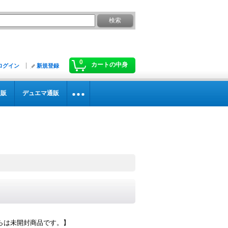
0
カートの中身
ログイン
新規登録
通販
デュエマ通販
らは未開封商品です。】