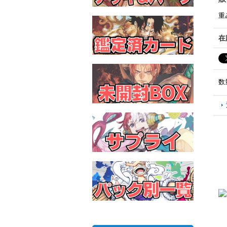
重
在
数