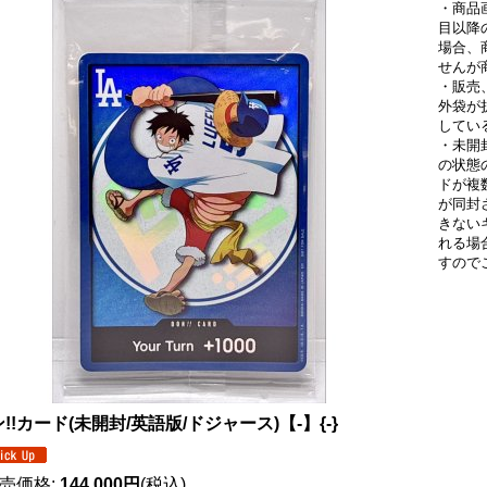
・商品
目以降
場合、
せんが
・販売
外袋が
してい
・未開
の状態
ドが複
が同封
きない
れる場
すので
!!カード(未開封/英語版/ドジャース)【-】{-}
売価格
:
144,000円
(税込)