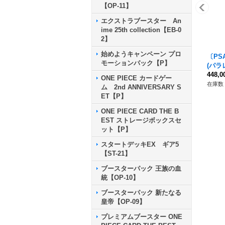
【OP-11】
エクストラブースター An
ime 25th collection【EB-0
2】
始めようキャンペーン プロ
〔PS
モーションパック【P】
(パラ
【SR/
448,
ONE PIECE カードゲー
在庫数 
ム 2nd ANNIVERSARY S
ET【P】
ONE PIECE CARD THE B
EST ストレージボックスセ
ット【P】
スタートデッキEX ギア5
【ST-21】
ブースターパック 王族の血
統【OP-10】
ブースターパック 新たなる
皇帝【OP-09】
プレミアムブースター ONE