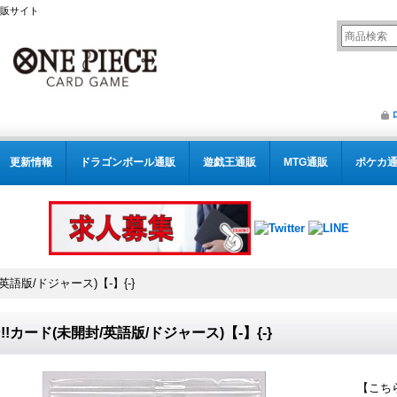
通販サイト
更新情報
ドラゴンボール通販
遊戯王通販
MTG通販
ポケカ
英語版/ドジャース)【-】{-}
!!カード(未開封/英語版/ドジャース)【-】{-}
【こち