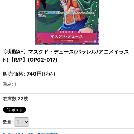
〔状態A-〕マスクド・デュース(パラレル/アニメイラス
ト)【R/P】{OP02-017}
販売価格
:
740
円
(税込)
重み
:
1
在庫数 22枚
数量
: