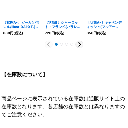
〔状態A-〕ピーカ(パラ
〔状態B〕シャーロッ
〔状態A-〕キャベンデ
レル/illust:DAI-XT.)
ト・フランペ(パラレ
ィッシュ(フルアー
【SR/P】{OP05-032}
ル/illust:Norikoi)
ト/foil)【C】{OP01-
830
円
(税込)
720
円
(税込)
350
円
(税込)
【R/P】{EB01-056}
008}
【在庫数について】
商品ページに表示されている在庫数は通販サイト上の
在庫数となります。各店舗の在庫数とは異なりますの
でご注意ください。