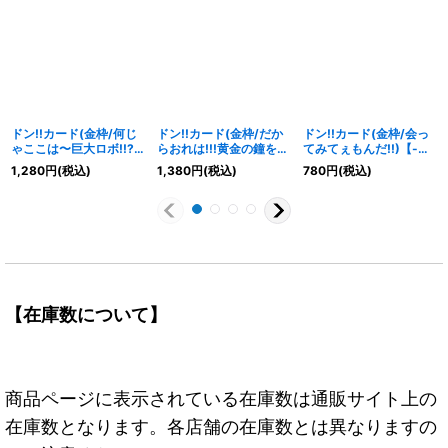
ドン!!カード(金枠/何じ
ドン!!カード(金枠/だか
ドン!!カード(金枠/会っ
ゃここは〜巨大ロボ!!??
らおれは!!!黄金の鐘を鳴
てみてぇもんだ!!)【-】
飛んでる)【-】{-}
らすんだ!!!)【-】{-}
{-}
1,280
円
(税込)
1,380
円
(税込)
780
円
(税込)
【在庫数について】
商品ページに表示されている在庫数は通販サイト上の
在庫数となります。各店舗の在庫数とは異なりますの