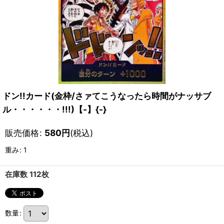
ドン!!カード(金枠/さァてこうなったら時間がナッサブ
ル・・・・・・!!!)【-】{-}
販売価格
:
580
円
(税込)
重み
:
1
在庫数 112枚
数量
: