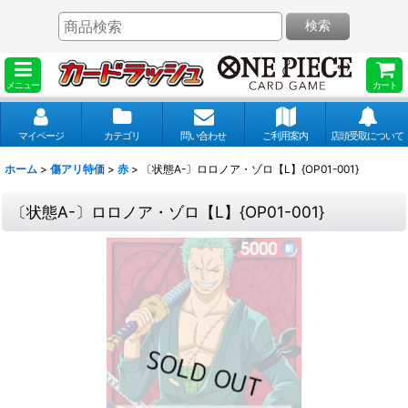
検索
メニュー
カート
マイページ
カテゴリ
問い合わせ
ご利用案内
店頭受取について
ホーム
>
傷アリ特価
>
赤
>
〔状態A-〕ロロノア・ゾロ【L】{OP01-001}
〔状態A-〕ロロノア・ゾロ【L】{OP01-001}