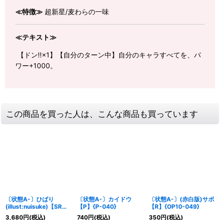
≪特徴≫
超新星/麦わらの一味
≪テキスト≫
【ドン!!×1】【自分のターン中】自分のキャラすべてを、パ
ワー+1000。
この商品を買った人は、こんな商品も買っています
〔状態A-〕ひばり
〔状態A-〕カイドウ
〔状態A-〕(赤白版)サボ
(illust:nuisuke)【SR】
【P】{P-040}
【R】{OP10-049}
{OP11-010}
3,680
円
(税込)
740
円
(税込)
350
円
(税込)