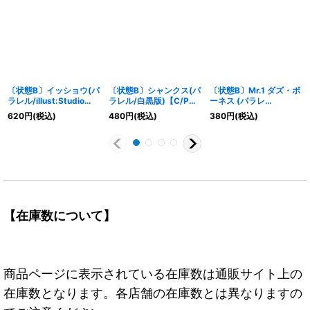
〔状態B〕イッショウ(パ
〔状態B〕シャンクス(パ
〔状態B〕Mr.1 ダズ・ボ
ラレル/illust:Studio
ラレル/白黒版)【C/P】
ーネス (パラレ
Vigor Co.Ltd)【SR/P】
{ST13-009}
ル/illust:eiji kaneda)
620
円
(税込)
480
円
(税込)
380
円
(税込)
{OP03-078}
【R/P】{EB01-027}
【在庫数について】
商品ページに表示されている在庫数は通販サイト上の
在庫数となります。各店舗の在庫数とは異なりますの