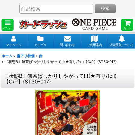
検索
メニュー
カート
マイページ
カテゴリ
問い合わせ
ご利用案内
店頭受取について
ホーム
>
傷アリ特価
>
赤
>
〔状態B〕無茶ばっかりしやがって!!!(★有り/foil)【C/P】{ST30-017}
〔状態B〕無茶ばっかりしやがって!!!(★有り/foil)
【C/P】{ST30-017}