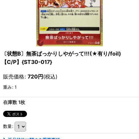
〔状態B〕無茶ばっかりしやがって!!!(★有り/foil)
【C/P】{ST30-017}
販売価格
:
720
円
(税込)
重み
:
1
在庫数 1枚
数量
: