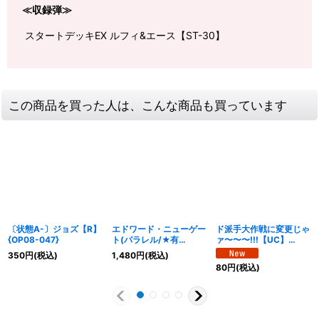
≪収録弾≫
スタートデッキEX ルフィ&エース【ST-30】
この商品を買った人は、こんな商品も買っています
〔状態A-〕ジョズ【R】
エドワード・ニューゲー
ド派手大作戦に変更じゃ
{OP08-047}
ト(パラレル/★有
ァ〜〜〜!!!【UC】
り/illust:Hokuyuu)
{OP16-059}
350
円
(税込)
1,480
円
(税込)
【SR/P】{ST15-002}
80
円
(税込)