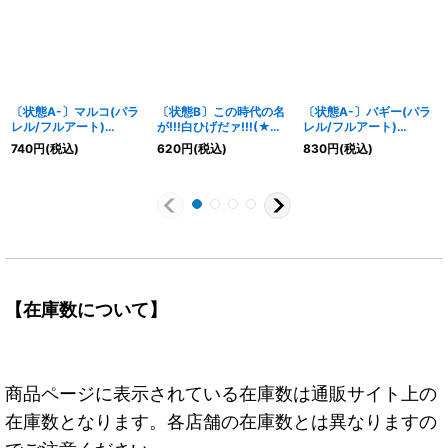
〔状態A-〕マルコ(パラ
〔状態B〕この時代の名
〔状態A-〕バギー(パラ
レル/フルアート)
が!!!白ひげだァ!!!(★有
レル/フルアート)
【C/P】{ST30-008}
り/foil)【C/P】{ST30-
【C/P】{ST30-011}
740
円
(税込)
620
円
(税込)
830
円
(税込)
015}
【在庫数について】
商品ページに表示されている在庫数は通販サイト上の
在庫数となります。各店舗の在庫数とは異なりますの