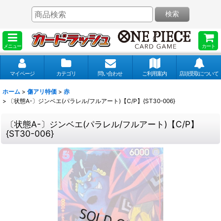
検索
メニュー
カート
マイページ
カテゴリ
問い合わせ
ご利用案内
店頭受取について
ホーム
>
傷アリ特価
>
赤
>
〔状態A-〕ジンベエ(パラレル/フルアート)【C/P】{ST30-006}
〔状態A-〕ジンベエ(パラレル/フルアート)【C/P】
{ST30-006}