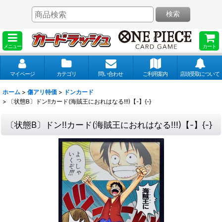
検索
メニュー
カート
マイページ
カテゴリ
問い合わせ
ご利用案内
店頭受取について
ホーム
>
傷アリ特価
>
ドンカード
>
〔状態B〕ドン!!カード(海賊王におれはなる!!!)【-】{-}
〔状態B〕ドン!!カード(海賊王におれはなる!!!)【-】{-}