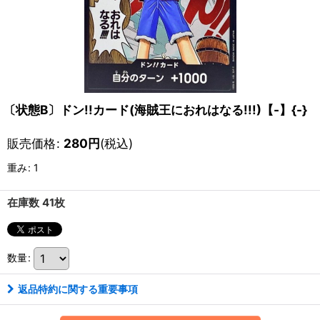
〔状態B〕ドン!!カード(海賊王におれはなる!!!)【-】{-}
販売価格
:
280
円
(税込)
重み
:
1
在庫数 41枚
数量
:
返品特約に関する重要事項