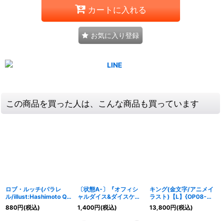
カートに入れる
お気に入り登録
この商品を買った人は、こんな商品も買っています
ロブ・ルッチ(パラレ
〔状態A-〕『オフィシ
キング(金文字/アニメイ
ル/illust:Hashimoto Q)
ャルダイス&ダイスケー
ラスト)【L】{OP08-
【SR/P】{OP05-093}
ス』【サプライ】{-}
057}
880
円
(税込)
1,400
円
(税込)
13,800
円
(税込)