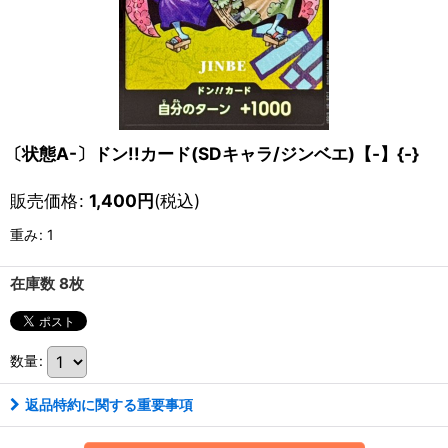
〔状態A-〕ドン!!カード(SDキャラ/ジンベエ)【-】{-}
販売価格
:
1,400
円
(税込)
重み
:
1
在庫数 8枚
数量
:
返品特約に関する重要事項