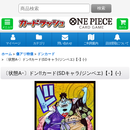
検索
メニュー
カート
マイページ
カテゴリ
問い合わせ
ご利用案内
店頭受取について
ホーム
>
傷アリ特価
>
ドンカード
>
〔状態A-〕ドン!!カード(SDキャラ/ジンベエ)【-】{-}
〔状態A-〕ドン!!カード(SDキャラ/ジンベエ)【-】{-}