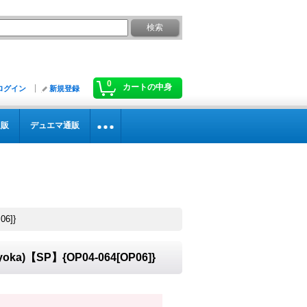
0
カートの中身
ログイン
新規登録
通販
デュエマ通販
6]}
a)【SP】{OP04-064[OP06]}