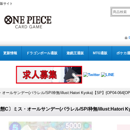
通販サイト
更新情報
ドラゴンボール通販
遊戯王通販
MTG通販
ポケカ
サンデー(パラレル/SP/枠無/illust:Hatori Kyoka)【SP】{OP04-064[OP0
態C〕ミス・オールサンデー(パラレル/SP/枠無/illust:Hatori Kyok