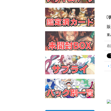
〔状
販
重
在