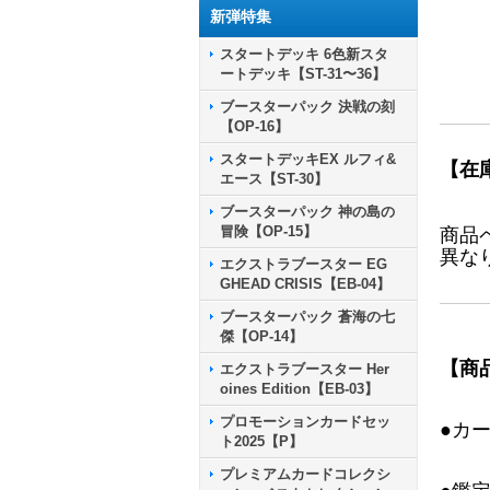
新弾特集
スタートデッキ 6色新スタ
ートデッキ【ST-31〜36】
ブースターパック 決戦の刻
【OP-16】
スタートデッキEX ルフィ&
【在
エース【ST-30】
ブースターパック 神の島の
冒険【OP-15】
商品
異な
エクストラブースター EG
GHEAD CRISIS【EB-04】
ブースターパック 蒼海の七
傑【OP-14】
【商
エクストラブースター Her
oines Edition【EB-03】
プロモーションカードセッ
●カ
ト2025【P】
プレミアムカードコレクシ