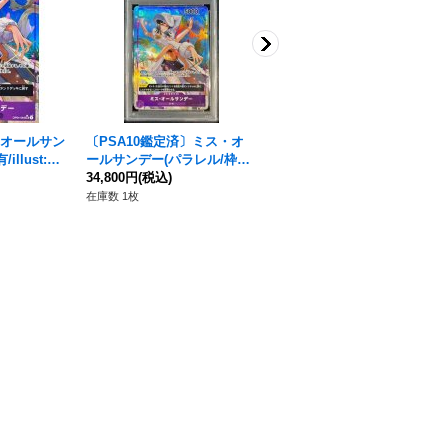
・オールサン
〔PSA10鑑定済〕ミス・オ
ミス・オールサンデー【S
llust:Ha
ールサンデー(パラレル/枠有/
R】{OP04-064}
/P】{OP04-
illust:Hatori Kyoka)【SR/
34,800円
(税込)
380円
(税込)
P】{OP04-064}
在庫数 1枚
在庫数 14枚