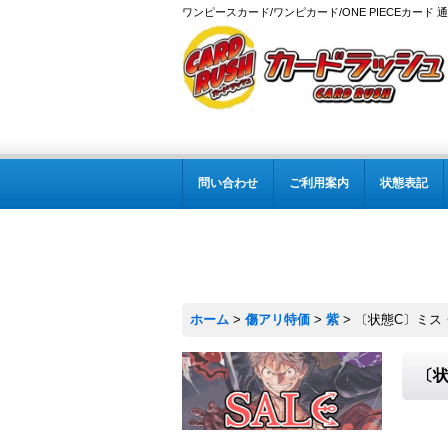
ワンピースカード/ワンピカード/ONE PIECEカード 
問い合わせ
ご利用案内
状態表記
ホーム
>
傷アリ特価
>
紫
>
〔状態C〕ミス・オール
〔状