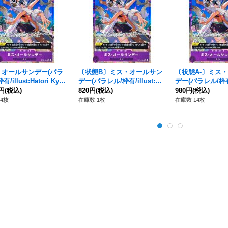
・オールサンデー(パラ
〔状態B〕ミス・オールサン
〔状態A-〕ミス
/illust:Hatori Kyok
デー(パラレル/枠有/illust:Ha
デー(パラレル/枠有/i
R/P】{OP04-064}
0円
(税込)
tori Kyoka)【SR/P】{OP04-
820円
(税込)
tori Kyoka)【SR
980円
(税込)
064}
064}
4枚
在庫数 1枚
在庫数 14枚