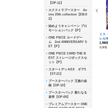
【OP-11】
エクストラブースター An
ime 25th collection【EB-0
2】
始めようキャンペーン プロ
モーションパック【P】
ミス
ONE PIECE カードゲー
レル/枠有
ム 2nd ANNIVERSARY S
a)【S
1,98
ET【P】
在庫数 
ONE PIECE CARD THE B
EST ストレージボックスセ
ット【P】
スタートデッキEX ギア5
【ST-21】
ブースターパック 王族の血
統【OP-10】
ブースターパック 新たなる
皇帝【OP-09】
プレミアムブースター ONE