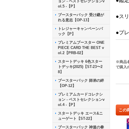
●鑑
ョン - ベストセレクションv
ol.5 -【P】
ブースターパック 受け継が
●ス
れる意志【OP-13】
トレジャーキャンペーンパ
●プ
ック【P】
プレミアムブースター ONE
PIECE CARD THE BEST v
ol.2【PRB-02】
スタートデッキ 6色スター
※商品
トデッキ(2025)【ST-23〜2
で購入
8】
ブースターパック 師弟の絆
【OP-12】
プレミアムカードコレクシ
ョン - ベストセレクションv
ol.4 -【P】
この
スタートデッキ エース&ニ
ューゲート【ST-22】
ブースターパック 神速の拳