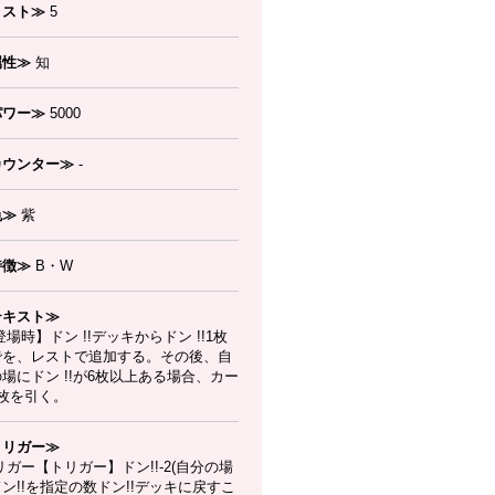
コスト≫
5
属性≫
知
パワー≫
5000
カウンター≫
-
色≫
紫
特徴≫
B・W
テキスト≫
場時】ドン !!デッキからドン !!1枚
でを、レストで追加する。その後、自
場にドン !!が6枚以上ある場合、カー
1枚を引く。
トリガー≫
ガー【トリガー】ドン!!-2(自分の場
ン!!を指定の数ドン!!デッキに戻すこ