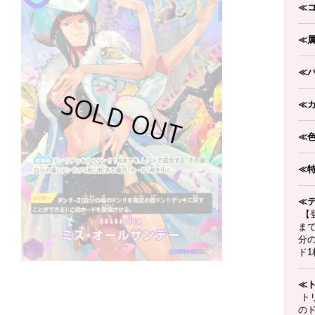
≪
≪
≪
≪
≪
≪
≪
【登
ま
分の
ド
≪
トリ
のド