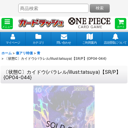
検索
メニュー
カート
マイページ
カテゴリ
問い合わせ
ご利用案内
店頭受取について
ホーム
>
傷アリ特価
>
青
>
〔状態C〕カイドウ(パラレル/illust:tatsuya)【SR/P】{OP04-044}
〔状態C〕カイドウ(パラレル/illust:tatsuya)【SR/P】
{OP04-044}