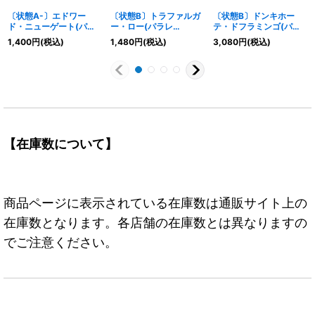
〔状態A-〕エドワー
〔状態B〕トラファルガ
〔状態B〕ドンキホー
ド・ニューゲート(パラ
ー・ロー(パラレ
テ・ドフラミンゴ(パラ
レル/★有
ル/illust:otton)【L/P】
レル/illust:Studio Vigor
1,400
円
(税込)
1,480
円
(税込)
3,080
円
(税込)
り/illust:Hokuyuu)
{OP14-001}
Co.Ltd)【L/P】{OP04-
【SR/P】{ST15-002}
019}
【在庫数について】
商品ページに表示されている在庫数は通販サイト上の
在庫数となります。各店舗の在庫数とは異なりますの
でご注意ください。